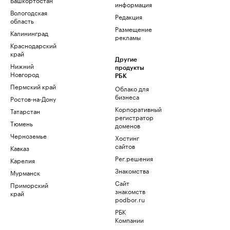
информация
Вологодская
Редакция
область
Размещение
Калининград
рекламы
Краснодарский
край
Другие
Нижний
продукты
Новгород
РБК
Пермский край
Облако для
бизнеса
Ростов-на-Дону
Корпоративный
Татарстан
регистратор
Тюмень
доменов
Черноземье
Хостинг
сайтов
Кавказ
Рег.решения
Карелия
Знакомства
Мурманск
Сайт
Приморский
знакомств
край
podbor.ru
РБК
Компании