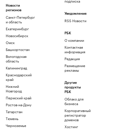
подписка
Новости
регионов
Уведомления
Санкт-Петербург
RSS Новости
и область
Екатеринбург
РБК
Новосибирск
О компании
Омск
Контактная
Башкортостан
информация
Вологодская
Редакция
область
Размещение
Калининград
рекламы
Краснодарский
край
Другие
Нижний
продукты
Новгород
РБК
Пермский край
Облако для
бизнеса
Ростов-на-Дону
Корпоративный
Татарстан
регистратор
Тюмень
доменов
Черноземье
Хостинг