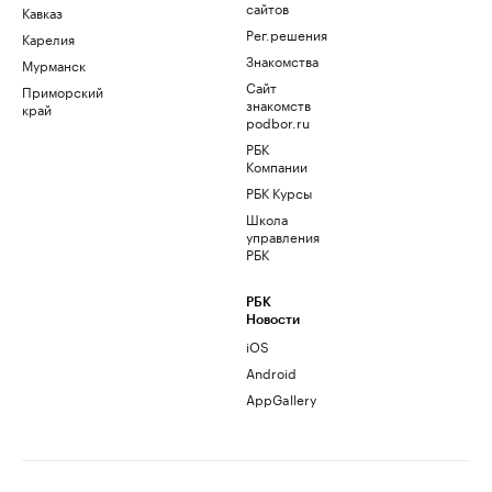
сайтов
Кавказ
Рег.решения
Карелия
Знакомства
Мурманск
Сайт
Приморский
знакомств
край
podbor.ru
РБК
Компании
РБК Курсы
Школа
управления
РБК
РБК
Новости
iOS
Android
AppGallery