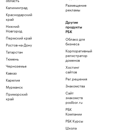
область
Размещение
Калининград
рекламы
Краснодарский
край
Другие
Нижний
продукты
Новгород
РБК
Пермский край
Облако для
бизнеса
Ростов-на-Дону
Корпоративный
Татарстан
регистратор
Тюмень
доменов
Черноземье
Хостинг
сайтов
Кавказ
Рег.решения
Карелия
Знакомства
Мурманск
Сайт
Приморский
знакомств
край
podbor.ru
РБК
Компании
РБК Курсы
Школа