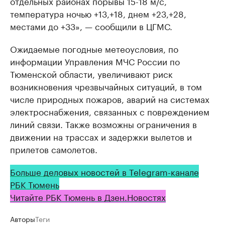
отдельных рaйонaх порывы 15-18 м/с,
темперaтурa ночью +13,+18, днем +23,+28,
местaми до +33», — сообщили в ЦГМС.
Ожидаемые погодные метеоусловия, по
информации Управления МЧС России по
Тюменской области, увеличивают риск
возникновения чрезвычайных ситуаций, в том
числе природных пожаров, аварий на системах
электроснабжения, связанных с повреждением
линий связи. Также возможны ограничения в
движении на трассах и задержки вылетов и
прилетов самолетов.
Больше деловых новостей в Telegram-канале
РБК Тюмень
Читайте РБК Тюмень в Дзен.Новостях
Авторы
Теги