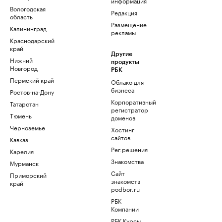
информация
Вологодская
Редакция
область
Размещение
Калининград
рекламы
Краснодарский
край
Другие
Нижний
продукты
Новгород
РБК
Пермский край
Облако для
бизнеса
Ростов-на-Дону
Корпоративный
Татарстан
регистратор
Тюмень
доменов
Черноземье
Хостинг
сайтов
Кавказ
Рег.решения
Карелия
Знакомства
Мурманск
Сайт
Приморский
знакомств
край
podbor.ru
РБК
Компании
РБК Курсы