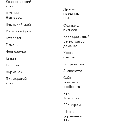
Краснодарский
край
Другие
Нижний
продукты
Новгород
РБК
Пермский край
Облако для
бизнеса
Ростов-на-Дону
Корпоративный
Татарстан
регистратор
Тюмень
доменов
Черноземье
Хостинг
сайтов
Кавказ
Рег.решения
Карелия
Знакомства
Мурманск
Сайт
Приморский
знакомств
край
podbor.ru
РБК
Компании
РБК Курсы
Школа
управления
РБК