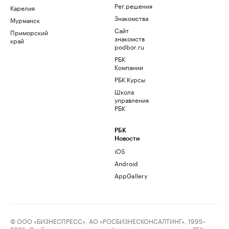
Рег.решения
Карелия
Знакомства
Мурманск
Сайт
Приморский
знакомств
край
podbor.ru
РБК
Компании
РБК Курсы
Школа
управления
РБК
РБК
Новости
iOS
Android
AppGallery
© ООО «БИЗНЕСПРЕСС», АО «РОСБИЗНЕСКОНСАЛТИНГ», 1995–
2026. Сообщения и материалы информационного агентства «РБК»