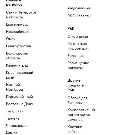
регионов
Уведомления
Санкт-Петербург
RSS Новости
и область
Екатеринбург
РБК
Новосибирск
О компании
Омск
Контактная
Башкортостан
информация
Вологодская
Редакция
область
Размещение
Калининград
рекламы
Краснодарский
край
Другие
Нижний
продукты
Новгород
РБК
Пермский край
Облако для
бизнеса
Ростов-на-Дону
Корпоративный
Татарстан
регистратор
Тюмень
доменов
Черноземье
Хостинг
сайтов
Кавказ