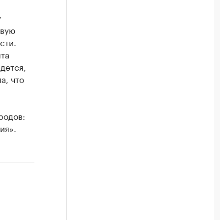
у
евую
сти.
ята
дется,
а, что
родов:
ия».