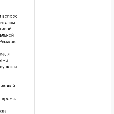
и вопрос
вителям
тивой
альной
Рыжков.
ие, я
дежи
евушек и
о
Николай
 время.
жда