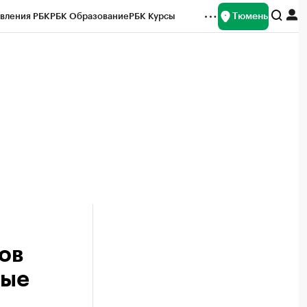
Тюмень
вления РБК
РБК Образование
РБК Курсы
рейтинги
Франшизы
Газета
Спецпроекты СПб
ты
ов
ные