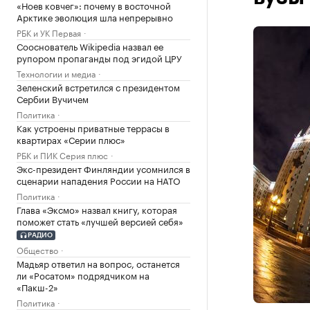
«Ноев ковчег»: почему в восточной
Арктике эволюция шла непрерывно
РБК и УК Первая
Сооснователь Wikipedia назвал ее
рупором пропаганды под эгидой ЦРУ
Технологии и медиа
Зеленский встретился с президентом
Сербии Вучичем
Политика
Как устроены приватные террасы в
квартирах «Серии плюс»
РБК и ПИК Серия плюс
Экс-президент Финляндии усомнился в
сценарии нападения России на НАТО
Политика
Глава «Эксмо» назвал книгу, которая
поможет стать «лучшей версией себя»
РАДИО
Общество
Мадьяр ответил на вопрос, останется
ли «Росатом» подрядчиком на
«Пакш-2»
Политика