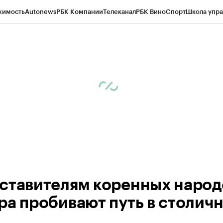
жимость
Autonews
РБК Компании
Телеканал
РБК Вино
Спорт
Школа упра
ипто
РБК Бизнес-среда
Дискуссионный клуб
Исследования
Кредитные 
Экономика
Бизнес
Технологии и медиа
Финансы
Рынок наличной валю
ставителям коренных народ
ра пробивают путь в столич