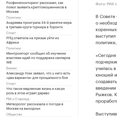
Росфинмониторинг рассказал, как
Фото: РИА 
помог выявить криптомошенников в
Москве
В Совете
Политика
о необход
Андреева проиграла 34-й ракетке мира
в третьем круге турнира в Торонто
коренных
Спорт
выступил 
РПЦ ответила на призыв уйти из
политике
Африки
Политика
Минпромторг сообщил об изучении
«Сегодня 
властями идей по поддержке селлеров
подчеркив
WB
училась в
Бизнес
Александр Усик заявил, что у него есть
юношей и
«два варианта» для прощального боя
создавать
Спорт
введении 
Что такое медленная жизнь и какую
роль в этом играет дерево
Рыжков. К
РБК и Старквуд
проработ
Метеоролог рассказала о погоде в
Москве на выходных
Выступив
Общество