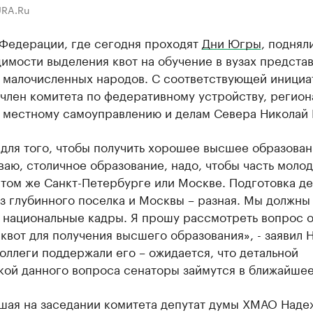
URA.Ru
 Федерации, где сегодня проходят
Дни Югры
, поднял
имости выделения квот на обучение в вузах предста
 малочисленных народов. С соответствующей инициа
член комитета по федеративному устройству, регион
, местному самоуправлению и делам Севера Николай 
для того, чтобы получить хорошее высшее образован
аю, столичное образование, надо, чтобы часть моло
 том же Санкт-Петербурге или Москве. Подготовка д
з глубинного поселка и Москвы – разная. Мы должны
 национальные кадры. Я прошу рассмотреть вопрос 
квот для получения высшего образования», - заявил 
оллеги поддержали его – ожидается, что детальной
кой данного вопроса сенаторы займутся в ближайшее
шая на заседании комитета депутат думы ХМАО Наде