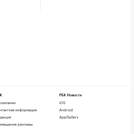
К
РБК Новости
компании
iOS
нтактная информация
Android
дакция
AppGallery
змещение рекламы