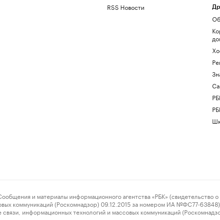
RSS Новости
Др
Об
Ко
до
Хо
Ре
Зн
Са
РБ
РБ
Шк
ения и материалы информационного агентства «РБК» (свидетельство о 
овых коммуникаций (Роскомнадзор) 09.12.2015 за номером ИА №ФС77-63848) 
 связи, информационных технологий и массовых коммуникаций (Роскомнадз