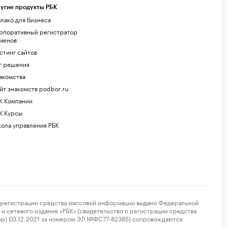
угие продукты РБК
лако для бизнеса
рпоративный регистратор
менов
стинг сайтов
г.решения
акомства
йт знакомств podbor.ru
К Компании
К Курсы
ола управления РБК
регистрации средства массовой информации выдано Федеральной
и сетевого издания «РБК» (свидетельство о регистрации средства
ор) 03.12.2021 за номером ЭЛ №ФС77-82385) сопровождаются