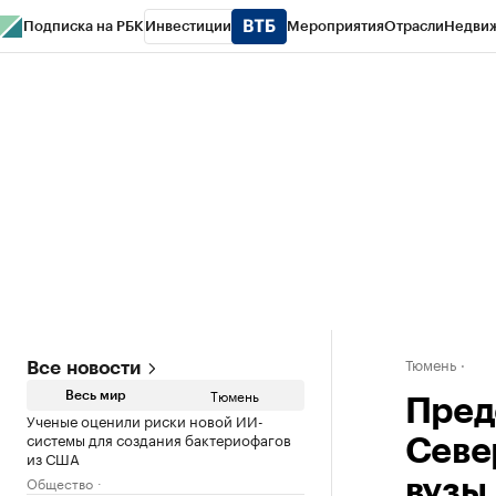
Подписка на РБК
Инвестиции
Мероприятия
Отрасли
Недви
РБК Life
Тренды
Визионеры
Национальные проекты
Город
Стиль
Кр
Конференции СПб
Спецпроекты
Проверка контрагентов
Политика
Тюмень
Все новости
Тюмень
Весь мир
Пред
Ученые оценили риски новой ИИ-
системы для создания бактериофагов
Севе
из США
Общество
вузы