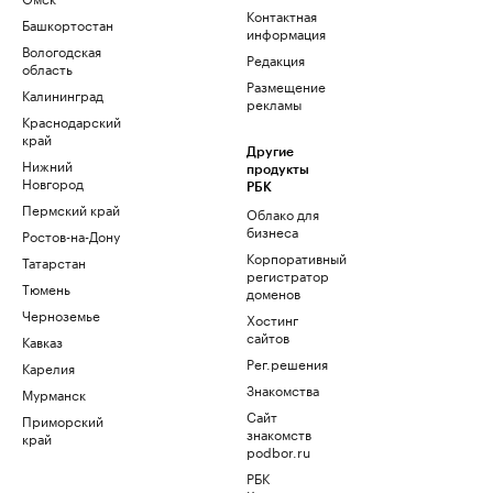
Контактная
Башкортостан
информация
Вологодская
Редакция
область
Размещение
Калининград
рекламы
Краснодарский
край
Другие
Нижний
продукты
Новгород
РБК
Пермский край
Облако для
бизнеса
Ростов-на-Дону
Корпоративный
Татарстан
регистратор
Тюмень
доменов
Черноземье
Хостинг
сайтов
Кавказ
Рег.решения
Карелия
Знакомства
Мурманск
Сайт
Приморский
знакомств
край
podbor.ru
РБК