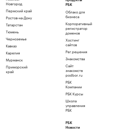
продукты
Новгород
РБК
Пермский край
Облако для
бизнеса
Ростов-на-Дону
Корпоративный
Татарстан
регистратор
Тюмень
доменов
Черноземье
Хостинг
сайтов
Кавказ
Рег.решения
Карелия
Знакомства
Мурманск
Сайт
Приморский
знакомств
край
podbor.ru
РБК
Компании
РБК Курсы
Школа
управления
РБК
РБК
Новости