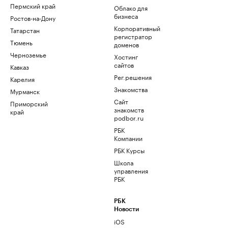
Пермский край
Облако для
бизнеса
Ростов-на-Дону
Корпоративный
Татарстан
регистратор
Тюмень
доменов
Черноземье
Хостинг
сайтов
Кавказ
Рег.решения
Карелия
Знакомства
Мурманск
Сайт
Приморский
знакомств
край
podbor.ru
РБК
Компании
РБК Курсы
Школа
управления
РБК
РБК
Новости
iOS