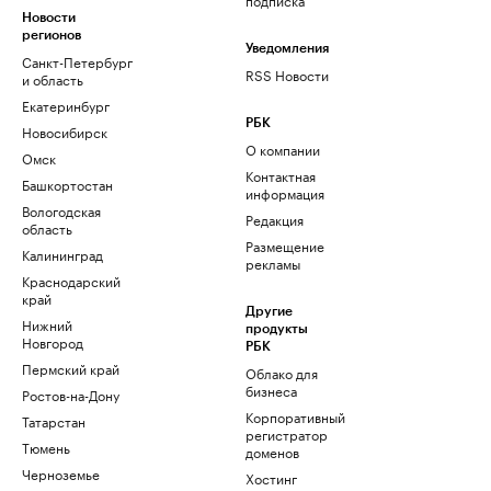
Новости
регионов
Уведомления
Санкт-Петербург
RSS Новости
и область
Екатеринбург
РБК
Новосибирск
О компании
Омск
Контактная
Башкортостан
информация
Вологодская
Редакция
область
Размещение
Калининград
рекламы
Краснодарский
край
Другие
Нижний
продукты
Новгород
РБК
Пермский край
Облако для
бизнеса
Ростов-на-Дону
Корпоративный
Татарстан
регистратор
Тюмень
доменов
Черноземье
Хостинг