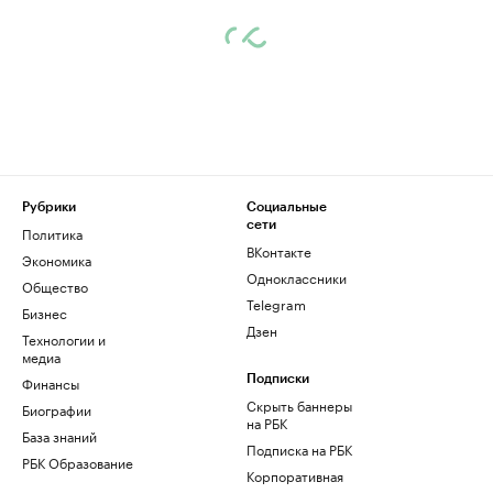
Рубрики
Социальные
сети
Политика
ВКонтакте
Экономика
Одноклассники
Общество
Telegram
Бизнес
Дзен
Технологии и
медиа
Финансы
Подписки
Скрыть баннеры
Биографии
на РБК
База знаний
Подписка на РБК
РБК Образование
Корпоративная
подписка