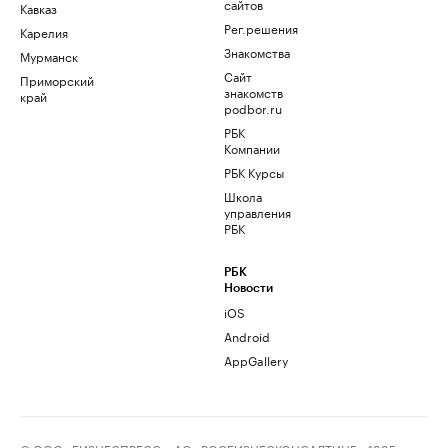
сайтов
Кавказ
Рег.решения
Карелия
Знакомства
Мурманск
Сайт
Приморский
знакомств
край
podbor.ru
РБК
Компании
РБК Курсы
Школа
управления
РБК
РБК
Новости
iOS
Android
AppGallery