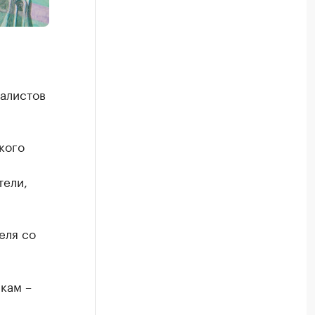
иалистов
кого
тели,
еля со
икам –