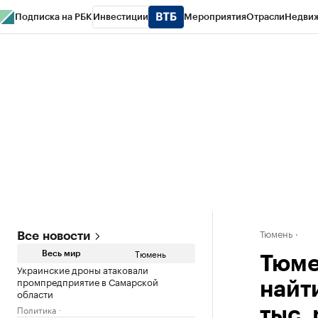
Подписка на РБК
Инвестиции
Мероприятия
Отрасли
Недви
РБК Life
Тренды
Визионеры
Национальные проекты
Город
Стиль
Кр
Конференции СПб
Спецпроекты
Проверка контрагентов
Политика
Тюмень
Все новости
Тюмень
Весь мир
Тюме
Украинские дроны атаковали
промпредприятие в Самарской
найт
области
Политика
тыс. 