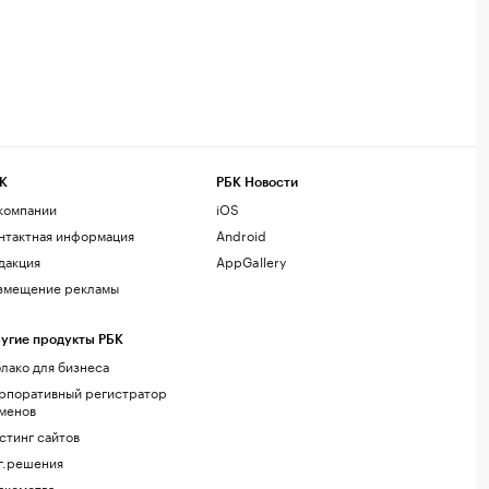
К
РБК Новости
компании
iOS
нтактная информация
Android
дакция
AppGallery
змещение рекламы
угие продукты РБК
лако для бизнеса
рпоративный регистратор
менов
стинг сайтов
г.решения
акомства