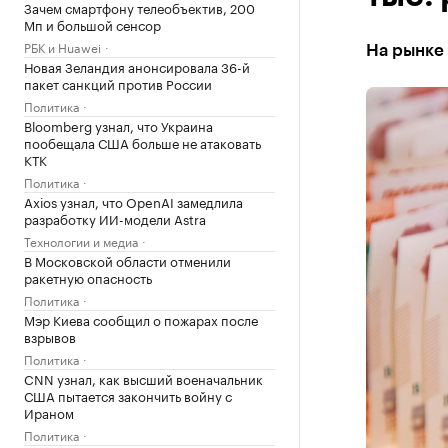
Зачем смартфону телеобъектив, 200
Мп и большой сенсор
РБК и Huawei
На рынке 
Новая Зеландия анонсировала 36-й
пакет санкций против России
Политика
Bloomberg узнал, что Украина
пообещала США больше не атаковать
КТК
Политика
Axios узнал, что OpenAI замедлила
разработку ИИ-модели Astra
Технологии и медиа
В Московской области отменили
ракетную опасность
Политика
Мэр Киева сообщил о пожарах после
взрывов
Политика
CNN узнал, как высший военачальник
США пытается закончить войну с
Ираном
Политика