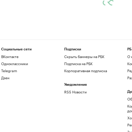
Социальные сети
Подписки
РБ
ВКонтакте
Скрыть баннеры на РБК
О 
Одноклассники
Подписка на РБК
Ко
Telegram
Корпоративная подписка
Ре
Дзен
Ра
Уведомления
RSS Новости
Др
Об
Ко
до
Хо
Ре
Зн