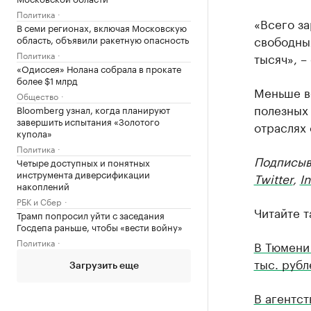
Политика
«Всего за
В семи регионах, включая Московскую
свободных
область, объявили ракетную опасность
Политика
тысяч», –
«Одиссея» Нолана собрала в прокате
более $1 млрд
Меньше в
Общество
полезных
Bloomberg узнал, когда планируют
завершить испытания «Золотого
отраслях 
купола»
Политика
Подписыв
Четыре доступных и понятных
инструмента диверсификации
Twitter
,
I
накоплений
РБК и Сбер
Читайте т
Трамп попросил уйти с заседания
Госдепа раньше, чтобы «вести войну»
Политика
В Тюмени
тыс. рубл
Загрузить еще
В агентст