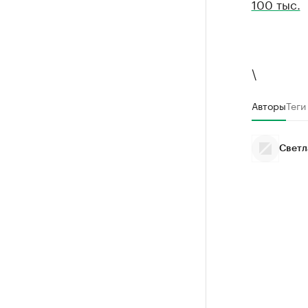
100 тыс.
\
Авторы
Теги
Светл