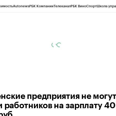
жимость
Autonews
РБК Компании
Телеканал
РБК Вино
Спорт
Школа упра
ипто
РБК Бизнес-среда
Дискуссионный клуб
Исследования
Кредитные 
Экономика
Бизнес
Технологии и медиа
Финансы
Рынок наличной валю
нские предприятия не могу
и работников на зарплату 40
руб.