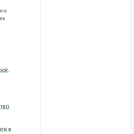
его
ех
ook
,
 180
те в