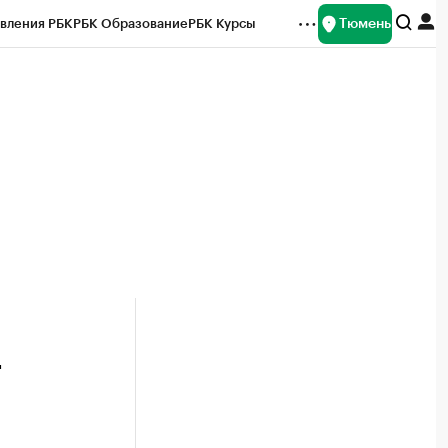
Тюмень
вления РБК
РБК Образование
РБК Курсы
рейтинги
Франшизы
Газета
Спецпроекты СПб
ты
т