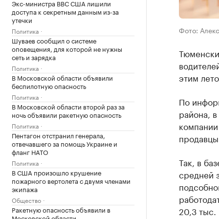
Экс-министра ВВС США лишили
доступа к секретным данным из-за
утечки
Фото: Алек
Политика
Шуваев сообщил о системе
оповещения, для которой не нужны
Тюменски
сеть и зарядка
водителей
Политика
этим лето
В Московской области объявили
беспилотную опасность
Политика
По инфор
В Московской области второй раз за
района, в
ночь объявили ракетную опасность
компании
Политика
Пентагон отстранил генерала,
продавцы
отвечавшего за помощь Украине и
фланг НАТО
Так, в ба
Политика
В США произошло крушение
средней з
пожарного вертолета с двумя членами
подсобног
экипажа
работодат
Общество
Ракетную опасность объявили в
20,3 тыс.
Московской области