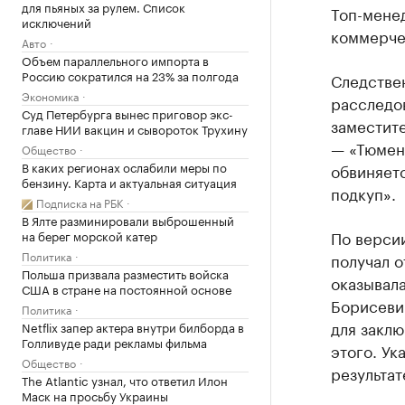
для пьяных за рулем. Список
Топ-мене
исключений
коммерче
Авто
Объем параллельного импорта в
Россию сократился на 23% за полгода
Следстве
Экономика
расследо
Суд Петербурга вынес приговор экс-
заместит
главе НИИ вакцин и сывороток Трухину
— «Тюмен
Общество
В каких регионах ослабили меры по
обвиняет
бензину. Карта и актуальная ситуация
подкуп».
Подписка на РБК
В Ялте разминировали выброшенный
По версии
на берег морской катер
Политика
получал о
Польша призвала разместить войска
оказывала
США в стране на постоянной основе
Борисевич
Политика
для заклю
Netflix запер актера внутри билборда в
Голливуде ради рекламы фильма
этого. Ук
Общество
результат
The Atlantic узнал, что ответил Илон
Маск на просьбу Украины