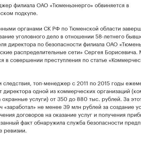
джер филиала ОАО «Тюменьэнерго» обвиняется в
ском подкупе.
нными органами СК РФ по Тюменской области завер
вание уголовного дело в отношении 58-летнего бывш
еля директора по безопасности филиала ОАО «Тюмен
ские распределительные сети» Сергея Борисевича.
ся в совершении преступления по статье «Коммерчес
 следствия, топ-менеджер с 2011 по 2015 годы ежем
т директора одной из коммерческих организаций (ко
 охранные услуги) от 350 до 880 тыс. рублей. За это
 «заработал» не менее 39 млн рублей за создание у
чения договоров на оказание услуг и получения приб
азанный факт обнаружила служба безопасности предп
е ревизии.