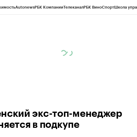
жимость
Autonews
РБК Компании
Телеканал
РБК Вино
Спорт
Школа упра
ипто
РБК Бизнес-среда
Дискуссионный клуб
Исследования
Кредитные 
Экономика
Бизнес
Технологии и медиа
Финансы
Рынок наличной валю
нский экс-топ-менеджер
няется в подкупе