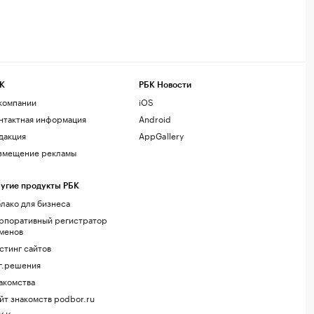
К
РБК Новости
компании
iOS
нтактная информация
Android
дакция
AppGallery
змещение рекламы
угие продукты РБК
лако для бизнеса
рпоративный регистратор
менов
стинг сайтов
г.решения
акомства
йт знакомств podbor.ru