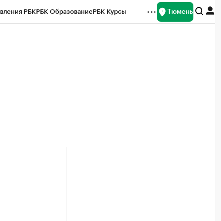
Тюмень
вления РБК
РБК Образование
РБК Курсы
рейтинги
Франшизы
Газета
Спецпроекты СПб
ты