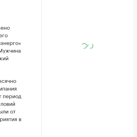
шено
его
ьэнерго»
 Мужчина
кий
есячно
мпания
т период
словий
ыли от
риятия в