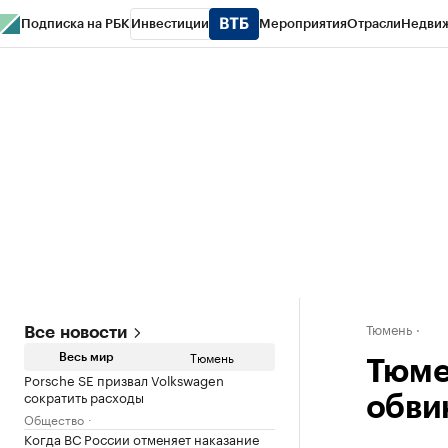
Подписка на РБК
Инвестиции
Мероприятия
Отрасли
Недви
РБК Life
Тренды
Визионеры
Национальные проекты
Город
Стиль
Кр
Конференции СПб
Спецпроекты
Проверка контрагентов
Политика
Тюмень
Все новости
Тюмень
Весь мир
Тюме
Porsche SE призвал Volkswagen
сократить расходы
обви
Общество
Когда ВС России отменяет наказание