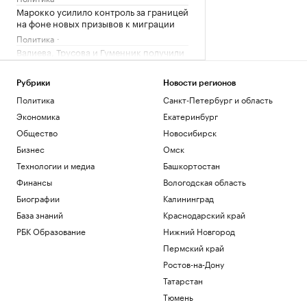
Марокко усилило контроль за границей
на фоне новых призывов к миграции
Политика
Валиева, Трусова и Гуменник получили
допуск ISU на международные турниры
Спорт
Рубрики
Новости регионов
Умер поп-продюсер Мадонны Уильям
Политика
Санкт-Петербург и область
Орбит
Экономика
Екатеринбург
Общество
SCMP раскрыла, как Китай стал
Общество
Новосибирск
«главным коллектором» другого
Бизнес
Омск
континента
Технологии и медиа
Башкортостан
Экономика
Финансы
Вологодская область
Загрузить еще
Биографии
Калининград
База знаний
Краснодарский край
РБК Образование
Нижний Новгород
Пермский край
Ростов-на-Дону
Татарстан
Тюмень