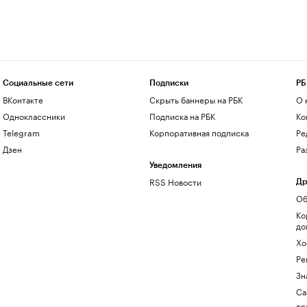
Социальные сети
Подписки
РБ
ВКонтакте
Скрыть баннеры на РБК
О 
Одноклассники
Подписка на РБК
Ко
Telegram
Корпоративная подписка
Ре
Дзен
Ра
Уведомления
RSS Новости
Др
Об
Ко
до
Хо
Ре
Зн
Са