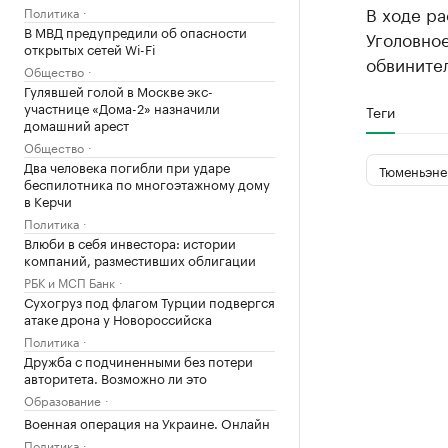
В ходе р
Политика
В МВД предупредили об опасности
Уголовно
открытых сетей Wi-Fi
обвинител
Общество
Гулявшей голой в Москве экс-
участнице «Дома-2» назначили
Теги
домашний арест
Общество
Два человека погибли при ударе
Тюменьэне
беспилотника по многоэтажному дому
в Керчи
Политика
Влюби в себя инвестора: истории
компаний, разместивших облигации
РБК и МСП Банк
Сухогруз под флагом Турции подвергся
атаке дрона у Новороссийска
Политика
Дружба с подчиненными без потери
авторитета. Возможно ли это
Образование
Военная операция на Украине. Онлайн
Политика