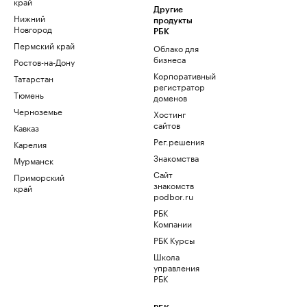
край
Другие
Нижний
продукты
Новгород
РБК
Пермский край
Облако для
бизнеса
Ростов-на-Дону
Корпоративный
Татарстан
регистратор
Тюмень
доменов
Черноземье
Хостинг
сайтов
Кавказ
Рег.решения
Карелия
Знакомства
Мурманск
Сайт
Приморский
знакомств
край
podbor.ru
РБК
Компании
РБК Курсы
Школа
управления
РБК