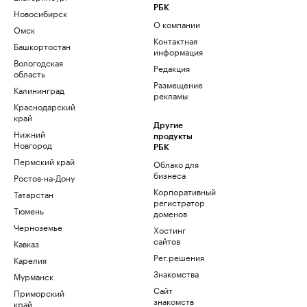
РБК
Новосибирск
О компании
Омск
Контактная
Башкортостан
информация
Вологодская
Редакция
область
Размещение
Калининград
рекламы
Краснодарский
край
Другие
Нижний
продукты
Новгород
РБК
Пермский край
Облако для
бизнеса
Ростов-на-Дону
Корпоративный
Татарстан
регистратор
Тюмень
доменов
Черноземье
Хостинг
сайтов
Кавказ
Рег.решения
Карелия
Знакомства
Мурманск
Сайт
Приморский
знакомств
край