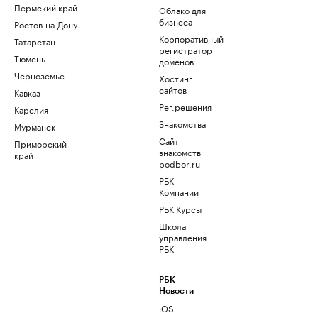
Пермский край
Облако для
бизнеса
Ростов-на-Дону
Корпоративный
Татарстан
регистратор
Тюмень
доменов
Черноземье
Хостинг
сайтов
Кавказ
Рег.решения
Карелия
Знакомства
Мурманск
Сайт
Приморский
знакомств
край
podbor.ru
РБК
Компании
РБК Курсы
Школа
управления
РБК
РБК
Новости
iOS