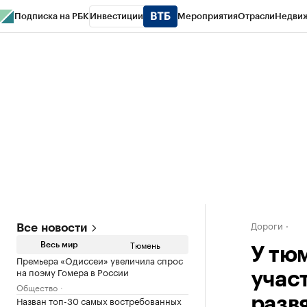
Подписка на РБК
Инвестиции
Мероприятия
Отрасли
Недви
РБК Life
Тренды
Визионеры
Национальные проекты
Город
Стиль
Кр
Конференции СПб
Спецпроекты
Проверка контрагентов
Политика
Дороги
Все новости
Тюмень
Весь мир
У тю
Премьера «Одиссеи» увеличила спрос
на поэму Гомера в России
учас
Общество
Назван топ-30 самых востребованных
разв