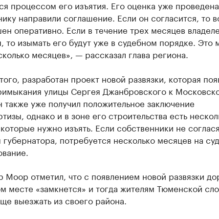
я процессом его изъятия. Его оценка уже проведена
ику направили соглашение. Если он согласится, то 
ен оперативно. Если в течение трех месяцев владел
, то изымать его будут уже в судебном порядке. Это 
сколько месяцев», — рассказал глава региона.
ого, разработан проект новой развязки, которая поя
римыкания улицы Сергея Джанбровского к Московск
н также уже получил положительное заключение
тизы, однако и в зоне его строительства есть нескол
 которые нужно изъять. Если собственники не соглася
 губернатора, потребуется несколько месяцев на су
ование.
 Моор отметил, что с появлением новой развязки д
ом месте «замкнется» и тогда жителям Тюменской сл
ще выезжать из своего района.