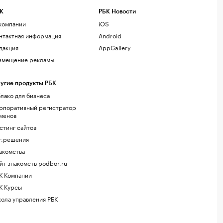
К
РБК Новости
компании
iOS
нтактная информация
Android
дакция
AppGallery
змещение рекламы
угие продукты РБК
лако для бизнеса
рпоративный регистратор
менов
стинг сайтов
г.решения
акомства
йт знакомств podbor.ru
К Компании
К Курсы
ола управления РБК