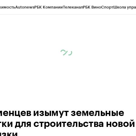
жимость
Autonews
РБК Компании
Телеканал
РБК Вино
Спорт
Школа упра
ипто
РБК Бизнес-среда
Дискуссионный клуб
Исследования
Кредитные 
Экономика
Бизнес
Технологии и медиа
Финансы
Рынок наличной валю
менцев изымут земельные
тки для строительства новой
язки