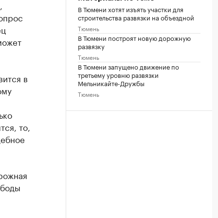
,
В Тюмени хотят изъять участки для
вопрос
строительства развязки на объездной
ец
Тюмень
В Тюмени построят новую дорожную
может
развязку
Тюмень
В Тюмени запущено движение по
третьему уровню развязки
вится в
Мельникайте-Дружбы
ому
Тюмень
ько
тся, то,
дебное
орожная
ободы