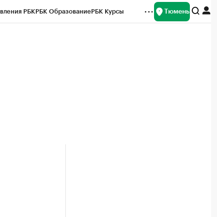
Тюмень
вления РБК
РБК Образование
РБК Курсы
рейтинги
Франшизы
Газета
Спецпроекты СПб
ты