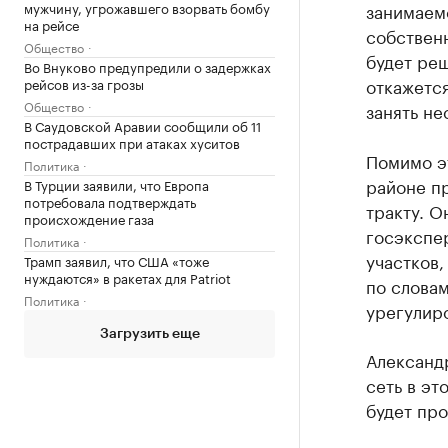
мужчину, угрожавшего взорвать бомбу
занимаемс
на рейсе
собственн
Общество
будет реш
Во Внуково предупредили о задержках
откажется
рейсов из-за грозы
Общество
занять не
В Саудовской Аравии сообщили об 11
пострадавших при атаках хуситов
Помимо эт
Политика
районе п
В Турции заявили, что Европа
потребовала подтверждать
тракту. О
происхождение газа
госэкспер
Политика
участков,
Трамп заявил, что США «тоже
нуждаются» в ракетах для Patriot
по словам
Политика
урегулир
Загрузить еще
Александр
сеть в эт
будет про