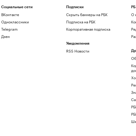
Социальные сети
Подписки
РБ
ВКонтакте
Скрыть баннеры на РБК
О 
Одноклассники
Подписка на РБК
Ко
Telegram
Корпоративная подписка
Ре
Дзен
Ра
Уведомления
RSS Новости
Др
Об
Ко
до
Хо
Ре
Зн
Са
РБ
РБ
Шк