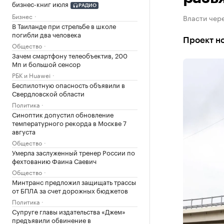
бизнес-книг июля
РАДИО
Бизнес
Власти чере
В Таиланде при стрельбе в школе
погибли два человека
Проект но
Общество
Зачем смартфону телеобъектив, 200
Мп и большой сенсор
РБК и Huawei
Беспилотную опасность объявили в
Свердловской области
Политика
Синоптик допустил обновление
температурного рекорда в Москве 7
августа
Общество
Умерла заслуженный тренер России по
фехтованию Фаина Саевич
Общество
Минтранс предложил защищать трассы
от БПЛА за счет дорожных бюджетов
Политика
Супруге главы издательства «Джем»
предъявили обвинение в