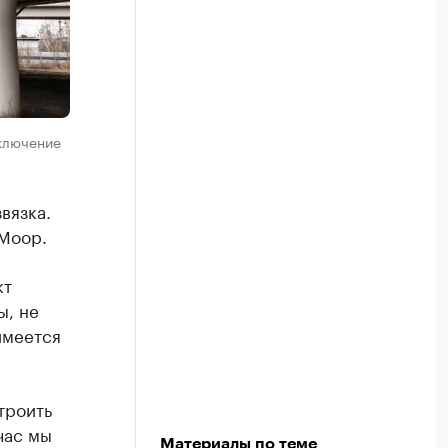
аключение
вязка.
Моор.
кт
ы, не
имеется
троить
час мы
Материалы по теме