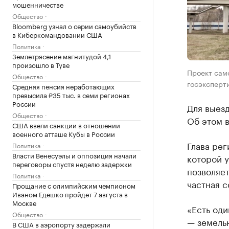
мошенничестве
Общество
Bloomberg узнал о серии самоубийств
в Киберкомандовании США
Политика
Землетрясение магнитудой 4,1
произошло в Туве
Проект само
Общество
госэксперти
Средняя пенсия неработающих
превысила ₽35 тыс. в семи регионах
России
Для выезд
Общество
Об этом 
США ввели санкции в отношении
военного атташе Кубы в России
Глава рег
Политика
Власти Венесуэлы и оппозиция начали
которой 
переговоры спустя неделю задержки
позволяет
Политика
частная с
Прощание с олимпийским чемпионом
Иваном Едешко пройдет 7 августа в
Москве
«Есть оди
Общество
— земельн
В США в аэропорту задержали