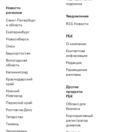
подписка
Новости
регионов
Уведомления
Санкт-Петербург
RSS Новости
и область
Екатеринбург
РБК
Новосибирск
О компании
Омск
Контактная
Башкортостан
информация
Вологодская
Редакция
область
Размещение
Калининград
рекламы
Краснодарский
край
Другие
Нижний
продукты
Новгород
РБК
Пермский край
Облако для
бизнеса
Ростов-на-Дону
Корпоративный
Татарстан
регистратор
Тюмень
доменов
Черноземье
Хостинг