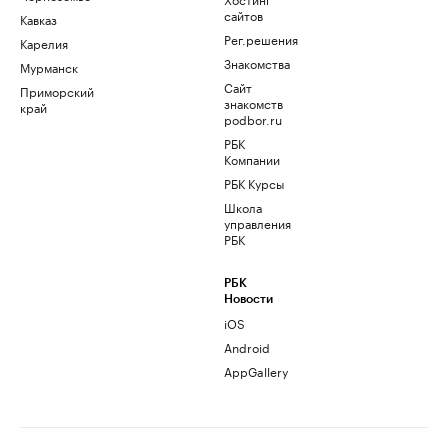
сайтов
Кавказ
Рег.решения
Карелия
Знакомства
Мурманск
Сайт
Приморский
знакомств
край
podbor.ru
РБК
Компании
РБК Курсы
Школа
управления
РБК
РБК
Новости
iOS
Android
AppGallery