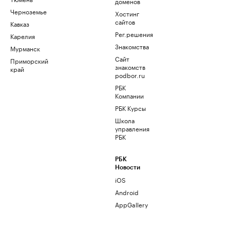
доменов
Черноземье
Хостинг
сайтов
Кавказ
Рег.решения
Карелия
Знакомства
Мурманск
Сайт
Приморский
знакомств
край
podbor.ru
РБК
Компании
РБК Курсы
Школа
управления
РБК
РБК
Новости
iOS
Android
AppGallery