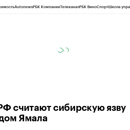
жимость
Autonews
РБК Компании
Телеканал
РБК Вино
Спорт
Школа упра
ипто
РБК Бизнес-среда
Дискуссионный клуб
Исследования
Кредитные 
Экономика
Бизнес
Технологии и медиа
Финансы
Рынок наличной валю
РФ считают сибирскую язву
дом Ямала