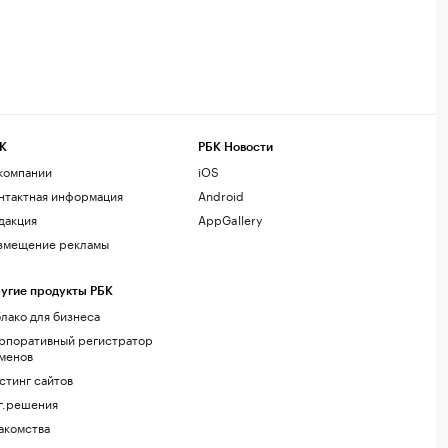
К
РБК Новости
компании
iOS
нтактная информация
Android
дакция
AppGallery
змещение рекламы
угие продукты РБК
лако для бизнеса
рпоративный регистратор
менов
стинг сайтов
г.решения
акомства