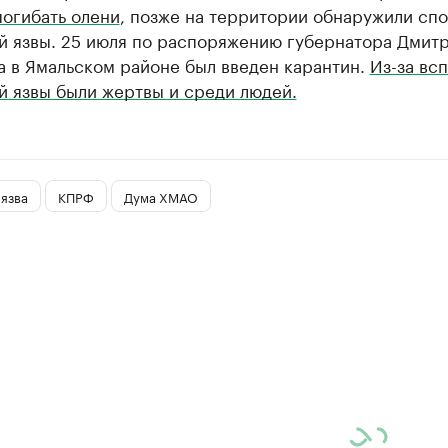
погибать олени
, позже на территории обнаружили сп
й язвы. 25 июля по распоряжению губернатора Дмит
а в Ямальском районе был введен карантин.
Из-за вс
й язвы были жертвы и среди людей.
язва
КПРФ
Дума ХМАО