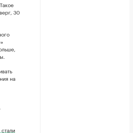
 Такое
верг, 30
ного
е»
ольше,
ы.
ивать
ния на
о
 стали