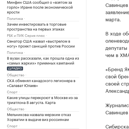
Минфин США сообщил о «взятом за
Савинцев 
горло» Иране после экономической
заявление
ярости
марта.
Политика
Зачем инвестировать в торговые
пространства на первых этажах
В ходе о
РБК и ПИК Серия плюс
оленевод
Сенатор США назвал «выстрелом в
ногу» проект санкций против России
депутаты 
Политика
чем в ХМ
В вузах рассказали, как прошла одна из
«самых жарких» приемных кампаний
«Бренд Ям
РАДИО
Общество
свой брен
СКА обменял канадского легионера в
своей ст
«Салават Юлаев»
Александ
Спорт
Какие улицы перекроют в Москве из-за
триатлона 8 августа. Карта
Журналист
Общество
Савинцев 
Мельникова назвала мерзким отказ
Хорватии в выдаче виз россиянам
Сибирская
Спорт