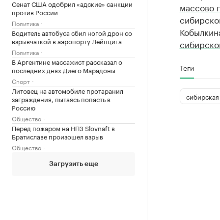
Сенат США одобрил «адские» санкции
массово 
против России
сибирско
Политика
Кобылкин
Водитель автобуса сбил ногой дрон со
взрывчаткой в аэропорту Лейпцига
сибирско
Политика
В Аргентине массажист рассказал о
Теги
последних днях Диего Марадоны
Спорт
Литовец на автомобиле протаранил
сибирская 
заграждения, пытаясь попасть в
Россию
Общество
Перед пожаром на НПЗ Slovnaft в
Братиславе произошел взрыв
Общество
Загрузить еще