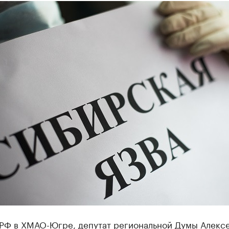
РФ в ХМАО-Югре, депутат региональной Думы Алекс