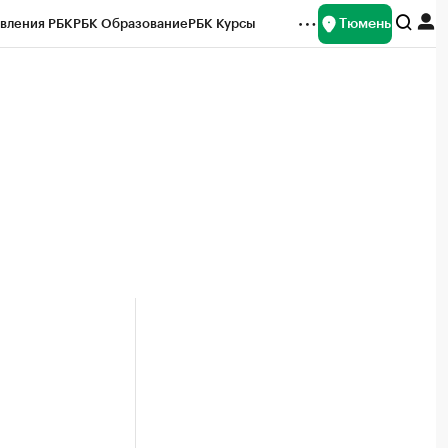
Тюмень
вления РБК
РБК Образование
РБК Курсы
рейтинги
Франшизы
Газета
Спецпроекты СПб
ты