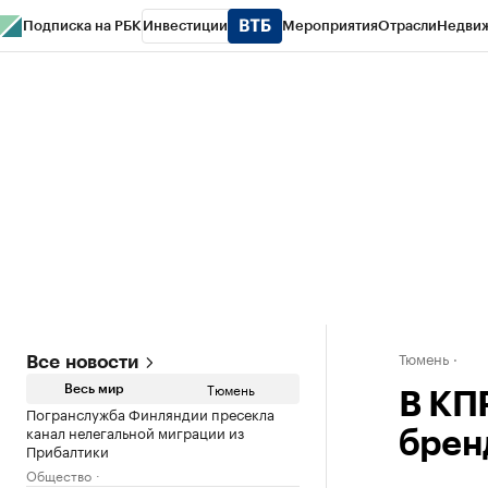
Подписка на РБК
Инвестиции
Мероприятия
Отрасли
Недви
РБК Life
Тренды
Визионеры
Национальные проекты
Город
Стиль
Кр
Конференции СПб
Спецпроекты
Проверка контрагентов
Политика
Тюмень
Все новости
Тюмень
Весь мир
В КП
Погранслужба Финляндии пресекла
канал нелегальной миграции из
брен
Прибалтики
Общество