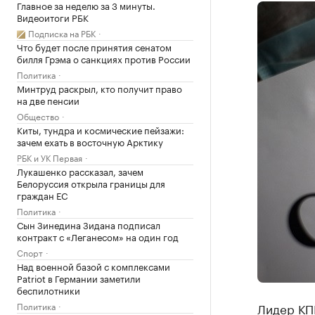
Главное за неделю за 3 минуты.
Видеоитоги РБК
Подписка на РБК
Что будет после принятия сенатом
билля Грэма о санкциях против России
Политика
Минтруд раскрыл, кто получит право
на две пенсии
Общество
Киты, тундра и космические пейзажи:
зачем ехать в восточную Арктику
РБК и УК Первая
Лукашенко рассказал, зачем
Белоруссия открыла границы для
граждан ЕС
Политика
Сын Зинедина Зидана подписал
контракт с «Леганесом» на один год
Спорт
Над военной базой с комплексами
Patriot в Германии заметили
беспилотники
Политика
Лидер КП