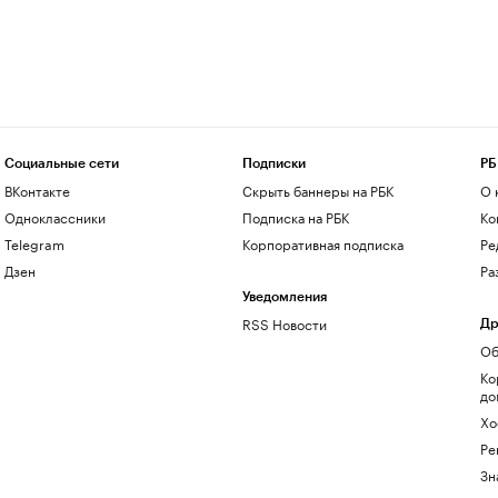
Социальные сети
Подписки
РБ
ВКонтакте
Скрыть баннеры на РБК
О 
Одноклассники
Подписка на РБК
Ко
Telegram
Корпоративная подписка
Ре
Дзен
Ра
Уведомления
RSS Новости
Др
Об
Ко
до
Хо
Ре
Зн