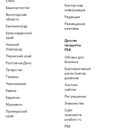
Омск
Контактная
Башкортостан
информация
Вологодская
Редакция
область
Размещение
Калининград
рекламы
Краснодарский
край
Другие
Нижний
продукты
Новгород
РБК
Пермский край
Облако для
бизнеса
Ростов-на-Дону
Корпоративный
Татарстан
регистратор
Тюмень
доменов
Черноземье
Хостинг
сайтов
Кавказ
Рег.решения
Карелия
Знакомства
Мурманск
Сайт
Приморский
знакомств
край
podbor.ru
РБК