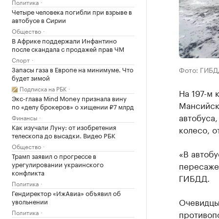
Политика
Четыре человека погибли при взрыве в
автобусе в Сирии
Общество
В Африке поддержали Инфантино
после скандала с продажей прав ЧМ
Спорт
Запасы газа в Европе на минимуме. Что
Фото: ГИБД
будет зимой
Подписка на РБК
На 197-м 
Экс-глава Mind Money признала вину
Мансийск
по «делу брокеров» о хищении ₽7 млрд
автобуса,
Финансы
Как изучали Луну: от изобретения
колесо, о
телескопа до высадки. Видео РБК
Общество
«В автобу
Трамп заявил о прогрессе в
урегулировании украинского
пересаже
конфликта
ГИБДД.
Политика
Гендиректор «ИжАвиа» объявил об
Очевидцы 
увольнении
Политика
противоп