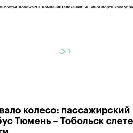
жимость
Autonews
РБК Компании
Телеканал
РБК Вино
Спорт
Школа упра
ипто
РБК Бизнес-среда
Дискуссионный клуб
Исследования
Кредитные 
Экономика
Бизнес
Технологии и медиа
Финансы
Рынок наличной валю
вало колесо: пассажирский
бус Тюмень – Тобольск слете
ги