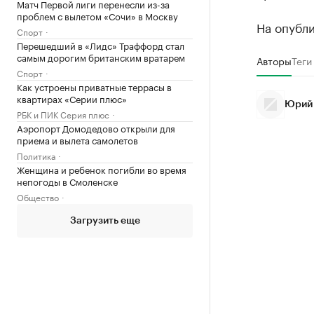
Матч Первой лиги перенесли из-за
проблем с вылетом «Сочи» в Москву
На опубли
Спорт
Перешедший в «Лидс» Траффорд стал
самым дорогим британским вратарем
Авторы
Теги
Спорт
Как устроены приватные террасы в
квартирах «Серии плюс»
Юрий
РБК и ПИК Серия плюс
Аэропорт Домодедово открыли для
приема и вылета самолетов
Политика
Женщина и ребенок погибли во время
непогоды в Смоленске
Общество
Загрузить еще