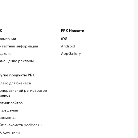
К
РБК Новости
компании
iOS
нтактная информация
Android
дакция
AppGallery
змещение рекламы
угие продукты РБК
лако для бизнеса
рпоративный регистратор
менов
стинг сайтов
г.решения
акомства
йт знакомств podbor.ru
К Компании