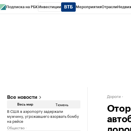
Подписка на РБК
Инвестиции
Мероприятия
Отрасли
Недви
РБК Life
Тренды
Визионеры
Национальные проекты
Город
Стиль
Кр
Конференции СПб
Спецпроекты
Проверка контрагентов
Политика
Дороги
Все новости
Тюмень
Весь мир
Отор
В США в аэропорту задержали
мужчину, угрожавшего взорвать бомбу
авто
на рейсе
Общество
доро