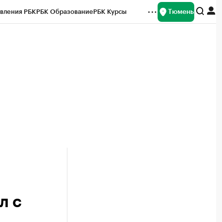
Тюмень
вления РБК
РБК Образование
РБК Курсы
рейтинги
Франшизы
Газета
Спецпроекты СПб
ты
л с