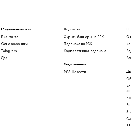
Социальные сети
Подписки
РБ
ВКонтакте
Скрыть баннеры на РБК
О 
Одноклассники
Подписка на РБК
Ко
Telegram
Корпоративная подписка
Ре
Дзен
Ра
Уведомления
RSS Новости
Др
Об
Ко
до
Хо
Ре
Зн
Са
РБ