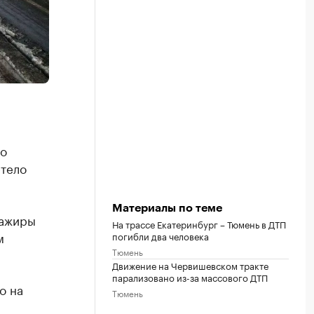
го
етело
Материалы по теме
сажиры
На трассе Екатеринбург – Тюмень в ДТП
м
погибли два человека
Тюмень
Движение на Червишевском тракте
парализовано из-за массового ДТП
о на
Тюмень