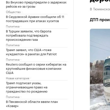
Во Внуково предупредили о задержках
рейсов из-за грозы
В Тюменской
Общество
В Саудовской Аравии сообщили об 11
ДТП прои
пострадавших при атаках хуситов
Политика
В Турции заявили, что Европа
потребовала подтверждать
происхождение газа
Политика
Трамп заявил, что США «тоже
нуждаются» в ракетах для Patriot
Политика
Reuters сообщил о серии кибератак на
крупнейшие финансовые компании
США
Новая категория
Трамп подписал указы,
ограничивающие право на
гражданство по рождению
Политика
В Пензенской области ввели план
«Ковер»