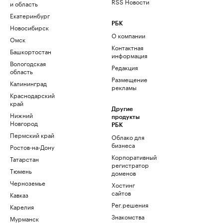
RSS Новости
и область
Екатеринбург
РБК
Новосибирск
О компании
Омск
Контактная
Башкортостан
информация
Вологодская
Редакция
область
Размещение
Калининград
рекламы
Краснодарский
край
Другие
Нижний
продукты
Новгород
РБК
Пермский край
Облако для
бизнеса
Ростов-на-Дону
Корпоративный
Татарстан
регистратор
Тюмень
доменов
Черноземье
Хостинг
сайтов
Кавказ
Рег.решения
Карелия
Знакомства
Мурманск