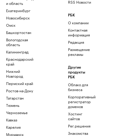
RSS Новости
и область
Екатеринбург
РБК
Новосибирск
О компании
Омск
Контактная
Башкортостан
информация
Вологодская
Редакция
область
Размещение
Калининград
рекламы
Краснодарский
край
Другие
Нижний
продукты
Новгород
РБК
Пермский край
Облако для
бизнеса
Ростов-на-Дону
Корпоративный
Татарстан
регистратор
Тюмень
доменов
Черноземье
Хостинг
сайтов
Кавказ
Рег.решения
Карелия
Знакомства
Мурманск