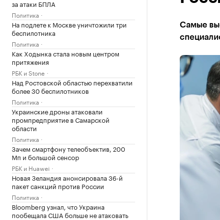
за атаки БПЛА
Политика
На подлете к Москве уничтожили три
Самые вы
беспилотника
специали
Политика
Как Ходынка стала новым центром
притяжения
РБК и Stone
Над Ростовской областью перехватили
более 30 беспилотников
Политика
Украинские дроны атаковали
промпредприятие в Самарской
области
Политика
Зачем смартфону телеобъектив, 200
Мп и большой сенсор
РБК и Huawei
Новая Зеландия анонсировала 36-й
пакет санкций против России
Политика
Bloomberg узнал, что Украина
пообещала США больше не атаковать