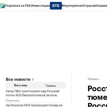
Подписка на РБК
Инвестиции
Мероприятия
Отрасли
Недви
РБК Life
Тренды
Визионеры
Национальные проекты
Город
Стиль
Кр
Конференции СПб
Спецпроекты
Проверка контрагентов
Политика
Тюмень
Все новости
Тюмень
Весь мир
Росс
Силы ПВО уничтожили над Россией
почти 400 беспилотников за ночь
тюме
Политика
На Ильском НПЗ произошел пожар из-
Росс