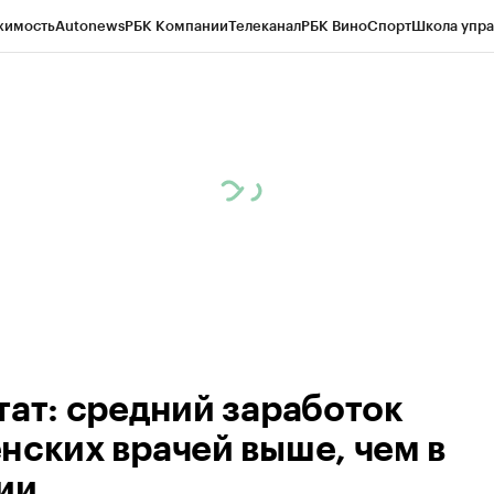
жимость
Autonews
РБК Компании
Телеканал
РБК Вино
Спорт
Школа упра
ипто
РБК Бизнес-среда
Дискуссионный клуб
Исследования
Кредитные 
Экономика
Бизнес
Технологии и медиа
Финансы
Рынок наличной валю
тат: средний заработок
нских врачей выше, чем в
ии