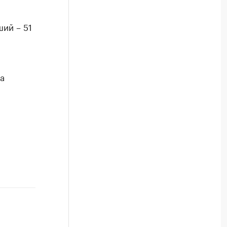
ий – 51
а