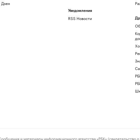
Дзен
Ра
Уведомления
RSS Новости
Др
Об
Ко
до
Хо
Ре
Зн
Са
РБ
РБ
Шк
ения и материалы информационного агентства «РБК» (свидетельство о 