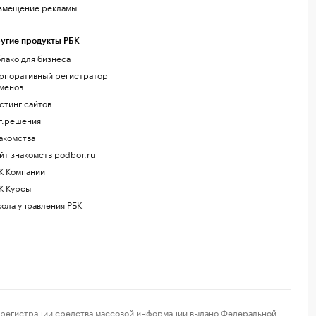
змещение рекламы
угие продукты РБК
лако для бизнеса
рпоративный регистратор
менов
стинг сайтов
г.решения
акомства
йт знакомств podbor.ru
К Компании
К Курсы
ола управления РБК
регистрации средства массовой информации выдано Федеральной