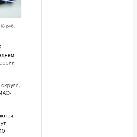
18 руб.
й
реднем
России
 округе,
ХМАО-
аются
ут
00