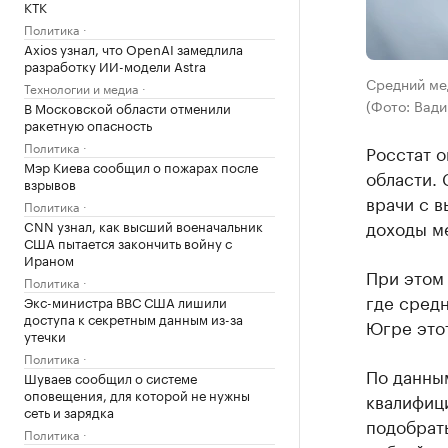
КТК
Политика
Axios узнал, что OpenAI замедлила
разработку ИИ-модели Astra
Средний мед
Технологии и медиа
(Фото: Вади
В Московской области отменили
ракетную опасность
Политика
Росстат 
Мэр Киева сообщил о пожарах после
области. 
взрывов
врачи с в
Политика
доходы ме
CNN узнал, как высший военачальник
США пытается закончить войну с
Ираном
При этом 
Политика
где средн
Экс-министра ВВС США лишили
доступа к секретным данным из-за
Югре этот
утечки
Политика
По данны
Шуваев сообщил о системе
оповещения, для которой не нужны
квалифиц
сеть и зарядка
подобрать
Политика