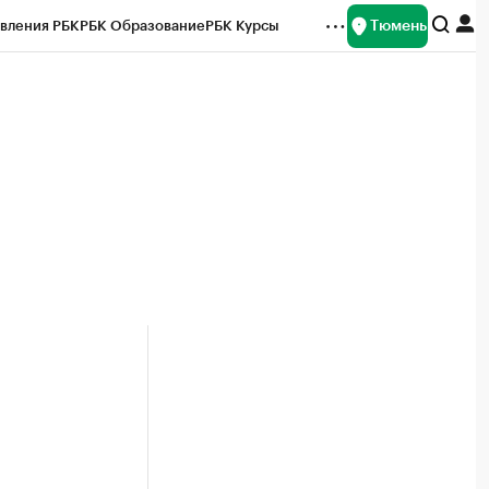
Тюмень
вления РБК
РБК Образование
РБК Курсы
рейтинги
Франшизы
Газета
Спецпроекты СПб
ты