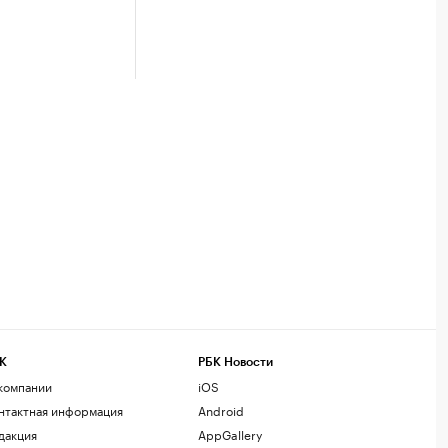
К
РБК Новости
компании
iOS
нтактная информация
Android
дакция
AppGallery