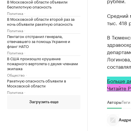
рублей.
В Московской области объявили
беспилотную опасность
Политика
Средний м
В Московской области второй раз за
тыс. 418 
ночь объявили ракетную опасность
Политика
Пентагон отстранил генерала,
В Тюменск
отвечавшего за помощь Украине и
здравоохр
фланг НАТО
департам
Политика
Логинова,
В США произошло крушение
пожарного вертолета с двумя членами
составлял
экипажа
Общество
Больше д
Ракетную опасность объявили в
Московской области
Читайте Р
Политика
Авторы
Теги
Загрузить еще
Андре