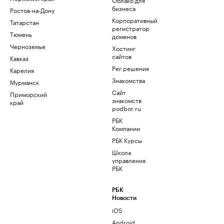
бизнеса
Ростов-на-Дону
Корпоративный
Татарстан
регистратор
Тюмень
доменов
Черноземье
Хостинг
сайтов
Кавказ
Рег.решения
Карелия
Знакомства
Мурманск
Сайт
Приморский
знакомств
край
podbor.ru
РБК
Компании
РБК Курсы
Школа
управления
РБК
РБК
Новости
iOS
Android