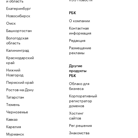
и область
Екатеринбург
РБК
Новосибирск
О компании
Омск
Контактная
Башкортостан
информация
Вологодская
Редакция
область
Размещение
Калининград
рекламы
Краснодарский
край
Другие
Нижний
продукты
Новгород
РБК
Пермский край
Облако для
бизнеса
Ростов-на-Дону
Корпоративный
Татарстан
регистратор
Тюмень
доменов
Черноземье
Хостинг
сайтов
Кавказ
Рег.решения
Карелия
Знакомства
Мурманск