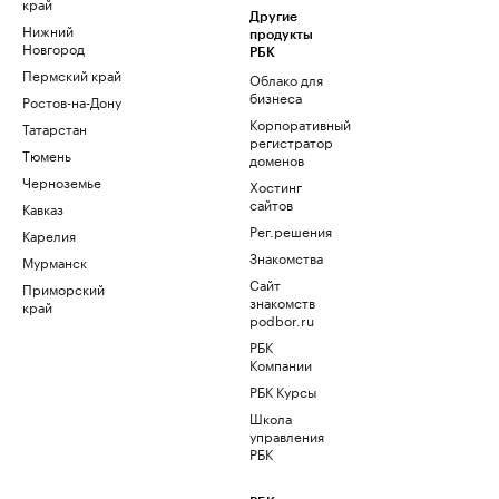
край
Другие
Нижний
продукты
Новгород
РБК
Пермский край
Облако для
бизнеса
Ростов-на-Дону
Корпоративный
Татарстан
регистратор
Тюмень
доменов
Черноземье
Хостинг
сайтов
Кавказ
Рег.решения
Карелия
Знакомства
Мурманск
Сайт
Приморский
знакомств
край
podbor.ru
РБК
Компании
РБК Курсы
Школа
управления
РБК