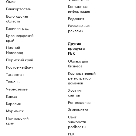
Омск
Контактная
Башкортостан
информация
Вологодская
Редакция
область
Размещение
Калининград
рекламы
Краснодарский
край
Другие
Нижний
продукты
Новгород
РБК
Пермский край
Облако для
бизнеса
Ростов-на-Дону
Корпоративный
Татарстан
регистратор
Тюмень
доменов
Черноземье
Хостинг
сайтов
Кавказ
Рег.решения
Карелия
Знакомства
Мурманск
Сайт
Приморский
знакомств
край
podbor.ru
РБК