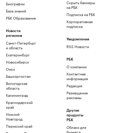
Скрыть баннеры
Биографии
на РБК
База знаний
Подписка на РБК
РБК Образование
Корпоративная
подписка
Новости
регионов
Уведомления
Санкт-Петербург
RSS Новости
и область
Екатеринбург
РБК
Новосибирск
О компании
Омск
Контактная
Башкортостан
информация
Вологодская
Редакция
область
Размещение
Калининград
рекламы
Краснодарский
край
Другие
Нижний
продукты
Новгород
РБК
Пермский край
Облако для
бизнеса
Ростов-на-Дону