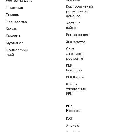
Корпоративный
Татарстан
регистратор
Тюмень
доменов
Черноземье
Хостинг
сайтов
Кавказ
Рег.решения
Карелия
Знакомства
Мурманск
Сайт
Приморский
знакомств
край
podbor.ru
РБК
Компании
РБК Курсы
Школа
управления
РБК
РБК
Новости
iOS
Android
AppGallery