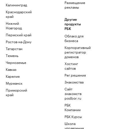
Размещение
Калининград
рекламы
Краснодарский
край
Другие
Нижний
продукты
Новгород
РБК
Пермский край
Облако для
бизнеса
Ростов-на-Дону
Корпоративный
Татарстан
регистратор
Тюмень
доменов
Черноземье
Хостинг
сайтов
Кавказ
Рег.решения
Карелия
Знакомства
Мурманск
Сайт
Приморский
знакомств
край
podbor.ru
РБК
Компании
РБК Курсы
Школа
управления