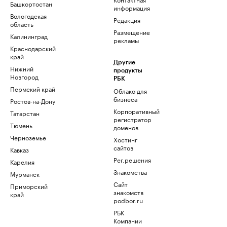
Башкортостан
информация
Вологодская
Редакция
область
Размещение
Калининград
рекламы
Краснодарский
край
Другие
Нижний
продукты
Новгород
РБК
Пермский край
Облако для
бизнеса
Ростов-на-Дону
Корпоративный
Татарстан
регистратор
Тюмень
доменов
Черноземье
Хостинг
сайтов
Кавказ
Рег.решения
Карелия
Знакомства
Мурманск
Сайт
Приморский
знакомств
край
podbor.ru
РБК
Компании