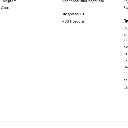
Telegram
Корпоративная подписка
Ре
Дзен
Ра
Уведомления
RSS Новости
Др
Об
Ко
до
Хо
Ре
Зн
Са
РБ
РБ
Шк