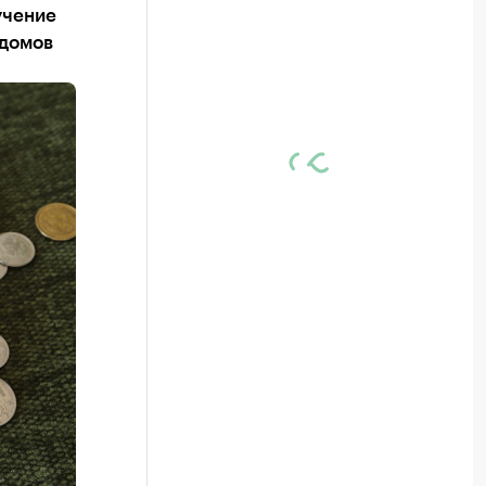
учение
 домов