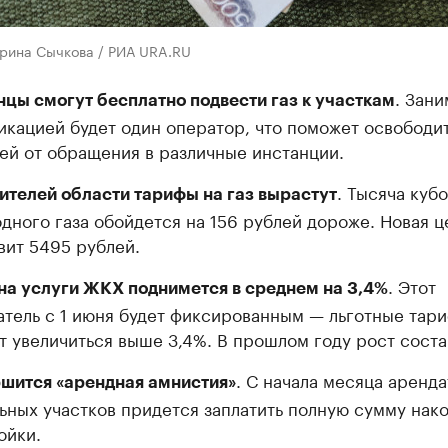
ерина Сычкова / РИА URA.RU
. Зани
цы смогут бесплатно подвести газ к участкам
икацией будет один оператор, что поможет освободи
ей от обращения в различные инстанции.
. Тысяча куб
ителей области тарифы на газ вырастут
дного газа обойдется на 156 рублей дороже. Новая ц
вит 5495 рублей.
. Этот
на услуги ЖКХ поднимется в среднем на 3,4%
атель с 1 июня будет фиксированным — льготные тар
т увеличиться выше 3,4%. В прошлом году рост соста
. С начала месяца аренд
шится «арендная амнистия»
ьных участков придется заплатить полную сумму нак
ойки.