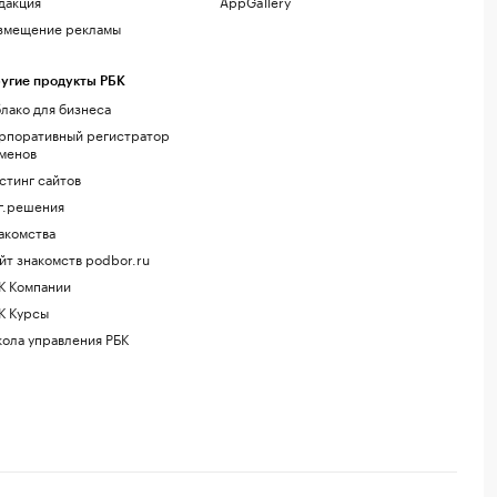
дакция
AppGallery
змещение рекламы
угие продукты РБК
лако для бизнеса
рпоративный регистратор
менов
стинг сайтов
г.решения
акомства
йт знакомств podbor.ru
К Компании
К Курсы
ола управления РБК