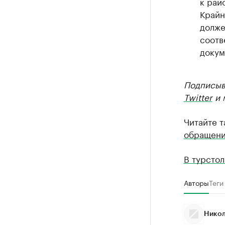
к рай
Крайн
долже
соотв
докум
Подписыв
Twitter
и 
Читайте 
обращени
В турсто
Авторы
Теги
Никол