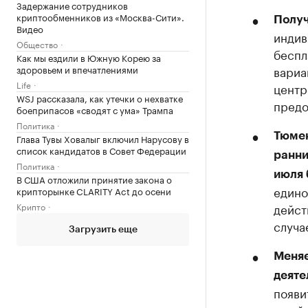
Задержание сотрудников
криптообменников из «Москва-Сити».
Получ
Видео
индив
Общество
беспл
Как мы ездили в Южную Корею за
здоровьем и впечатлениями
вариа
Life
центр
WSJ рассказала, как утечки о нехватке
предо
боеприпасов «сводят с ума» Трампа
Политика
Тюмен
Глава Тувы Ховалыг включил Нарусову в
список кандидатов в Совет Федерации
ранни
Политика
июля 
В США отложили принятие закона о
едино
крипторынке CLARITY Act до осени
Крипто
дейст
случа
Загрузить еще
Меняе
деяте
появи