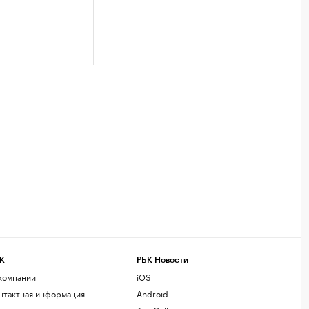
К
РБК Новости
компании
iOS
нтактная информация
Android