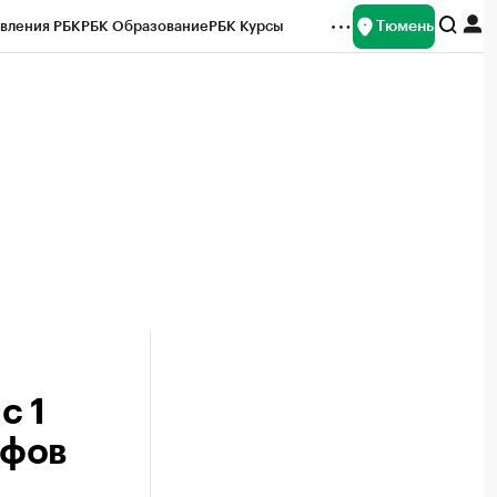
Тюмень
вления РБК
РБК Образование
РБК Курсы
рейтинги
Франшизы
Газета
Спецпроекты СПб
ты
с 1
ифов