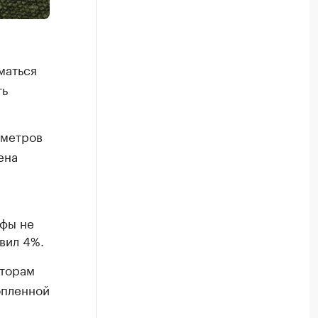
маться
ть
ометров
ена
ифы не
вил 4%.
аторам
опленной