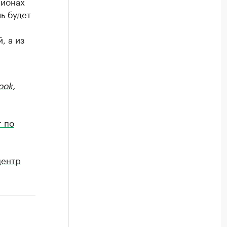
айонах
ь будет
, а из
ook
,
г по
центр