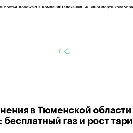
жимость
Autonews
РБК Компании
Телеканал
РБК Вино
Спорт
Школа упра
ипто
РБК Бизнес-среда
Дискуссионный клуб
Исследования
Кредитные 
Экономика
Бизнес
Технологии и медиа
Финансы
Рынок наличной валю
нения в Тюменской области 
: бесплатный газ и рост тар