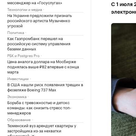
мессенджер на «Госуслугах»
С 1 июля 
Технологии и медиа
электрон
На Украине предложили признать
российского артиста Музыченко
угрозой
Политика
Как Газпромбанк перешел на
российскую систему управления
базами данных
РБК и Postgres Pro
Цена аналога доллара на Мосбирже
поднялась выше ₽82 впервые с конца
марта
Инвестиции
В США нашли риск появления трещин в
фюзеляже Boeing 737 Max
Экономика
Борьба с тревожностью и детокс
команды: как снизить стресс топ-
менеджеров
Образование
Тюменский вуз арендует квартиры у
застройщика из-за нехватки
общежитий