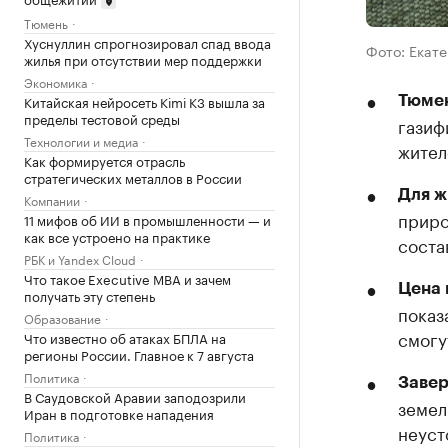
Тюмень
Хуснуллин спрогнозировал спад ввода
Фото: Екат
жилья при отсутствии мер поддержки
Экономика
Китайская нейросеть Kimi K3 вышла за
Тюмен
пределы тестовой среды
газиф
Технологии и медиа
жител
Как формируется отрасль
стратегических металлов в России
Для ж
Компании
приро
11 мифов об ИИ в промышленности — и
как все устроено на практике
соста
РБК и Yandex Cloud
Что такое Executive MBA и зачем
Цена 
получать эту степень
показ
Образование
смогу
Что известно об атаках БПЛА на
регионы России. Главное к 7 августа
Политика
Завер
В Саудовской Аравии заподозрили
земел
Иран в подготовке нападения
неуст
Политика