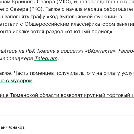
онам Крайнего Севера (МКС), и непосредственно в р
его Севера (РКС). Также с начала месяца работодател
н заполнять графу «Код выполняемой функции» в
етствии с Общероссийским классификатором занятий
ента исключается раздел «отчетный период».
айтесь на РБК Тюмень в соцсетях
«ВКонтакте»
,
Faceb
мессенджере
Telegram
.
также:
Часть тюменцев получила льготу на оплату услу
ю с мусором
лице Тюменской области возводят крупный торговый 
ай Фонаков