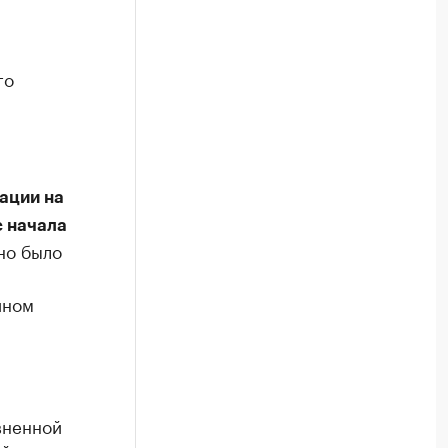
го
ации на
с начала
оно было
ином
вненной