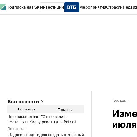
Подписка на РБК
Инвестиции
Мероприятия
Отрасли
Недви
РБК Life
Тренды
Визионеры
Национальные проекты
Город
Стиль
Кр
Конференции СПб
Спецпроекты
Проверка контрагентов
Политика
Тюмень
Все новости
Тюмень
Весь мир
Изме
Несколько стран ЕС отказались
поставлять Киеву ракеты для Patriot
июля
Политика
Шадаев отверг идею создать отдельный