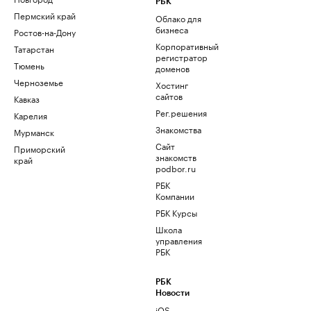
РБК
Пермский край
Облако для
бизнеса
Ростов-на-Дону
Корпоративный
Татарстан
регистратор
Тюмень
доменов
Черноземье
Хостинг
сайтов
Кавказ
Рег.решения
Карелия
Знакомства
Мурманск
Сайт
Приморский
знакомств
край
podbor.ru
РБК
Компании
РБК Курсы
Школа
управления
РБК
РБК
Новости
iOS