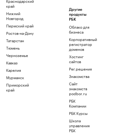
Краснодарский
край
Другие
Нижний
продукты
Новгород
РБК
Пермский край
Облако для
бизнеса
Ростов-на-Дону
Корпоративный
Татарстан
регистратор
Тюмень
доменов
Черноземье
Хостинг
сайтов
Кавказ
Рег.решения
Карелия
Знакомства
Мурманск
Сайт
Приморский
знакомств
край
podbor.ru
РБК
Компании
РБК Курсы
Школа
управления
РБК