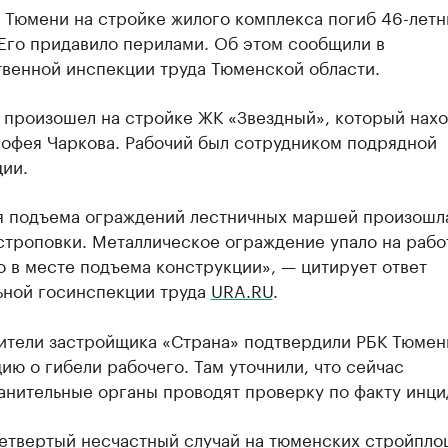
 Тюмени на стройке жилого комплекса погиб 46-летн
Его придавило перилами. Об этом сообщили в
твенной инспекции труда Тюменской области.
 произошел на стройке ЖК «Звездный», который нахо
мофея Чаркова. Рабочий был сотрудником подрядной
ии.
я подъема ограждений лестничных маршей произошл
строповки. Металлическое ограждение упало на рабо
 в месте подъема конструкции», — цитирует ответ
ьной госинспекции труда
URA.RU
.
ители застройщика «Страна» подтвердили РБК Тюмен
ю о гибели рабочего. Там уточнили, что сейчас
анительные органы проводят проверку по факту инци
четвертый несчастный случай на тюменских стройпло