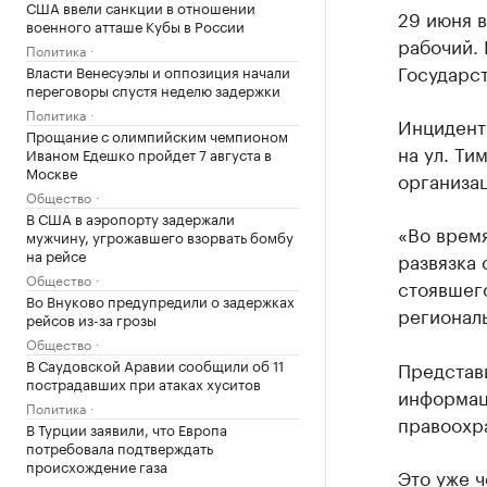
США ввели санкции в отношении
29 июня в
военного атташе Кубы в России
рабочий. 
Политика
Государс
Власти Венесуэлы и оппозиция начали
переговоры спустя неделю задержки
Политика
Инцидент
Прощание с олимпийским чемпионом
на ул. Ти
Иваном Едешко пройдет 7 августа в
Москве
организац
Общество
В США в аэропорту задержали
«Во врем
мужчину, угрожавшего взорвать бомбу
на рейсе
развязка 
Общество
стоявшего
Во Внуково предупредили о задержках
регионал
рейсов из-за грозы
Общество
В Саудовской Аравии сообщили об 11
Представ
пострадавших при атаках хуситов
информаци
Политика
правоохр
В Турции заявили, что Европа
потребовала подтверждать
происхождение газа
Это уже 