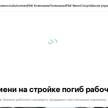
жимость
Autonews
РБК Компании
Телеканал
РБК Вино
Спорт
Школа упра
ипто
РБК Бизнес-среда
Дискуссионный клуб
Исследования
Кредитные 
Экономика
Бизнес
Технологии и медиа
Финансы
Рынок наличной валю
мени на стройке погиб рабо
 в Тюмени рабочего насмерть придавило лестничными перилами