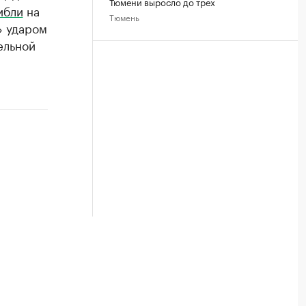
Тюмени выросло до трех
ибли
на
Тюмень
» ударом
ельной