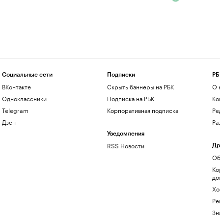
Социальные сети
Подписки
РБ
ВКонтакте
Скрыть баннеры на РБК
О 
Одноклассники
Подписка на РБК
Ко
Telegram
Корпоративная подписка
Ре
Дзен
Ра
Уведомления
RSS Новости
Др
Об
Ко
до
Хо
Ре
Зн