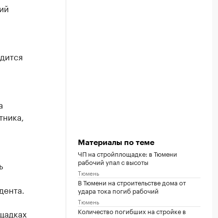
ий
дится
а
тника,
Материалы по теме
ЧП на стройплощадке: в Тюмени
рабочий упал с высоты
ь
Тюмень
В Тюмени на строительстве дома от
дента.
удара тока погиб рабочий
Тюмень
Количество погибших на стройке в
щадках