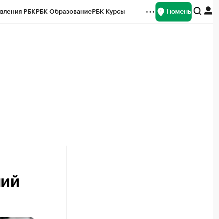
Тюмень
вления РБК
РБК Образование
РБК Курсы
рейтинги
Франшизы
Газета
Спецпроекты СПб
ты
чий