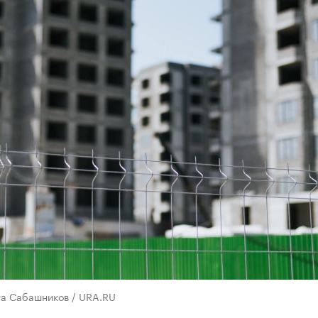
та Сабашников / URA.RU