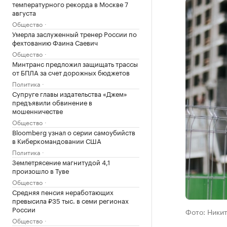
температурного рекорда в Москве 7
августа
Общество
Умерла заслуженный тренер России по
фехтованию Фаина Саевич
Общество
Минтранс предложил защищать трассы
от БПЛА за счет дорожных бюджетов
Политика
Супруге главы издательства «Джем»
предъявили обвинение в
мошенничестве
Общество
Bloomberg узнал о серии самоубийств
в Киберкомандовании США
Политика
Землетрясение магнитудой 4,1
произошло в Туве
Общество
Средняя пенсия неработающих
превысила ₽35 тыс. в семи регионах
России
Фото: Ники
Общество