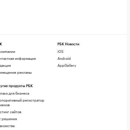
К
РБК Новости
компании
iOS
нтактная информация
Android
дакция
AppGallery
змещение рекламы
угие продукты РБК
лако для бизнеса
рпоративный регистратор
менов
стинг сайтов
г.решения
акомства