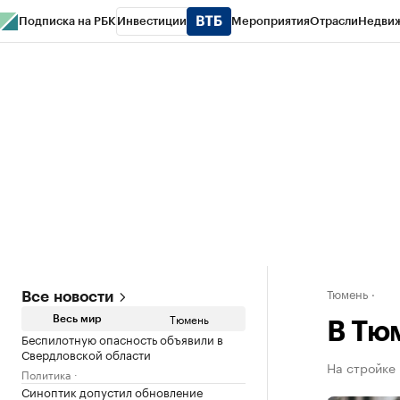
Подписка на РБК
Инвестиции
Мероприятия
Отрасли
Недви
РБК Life
Тренды
Визионеры
Национальные проекты
Город
Стиль
Кр
Конференции СПб
Спецпроекты
Проверка контрагентов
Политика
Тюмень
Все новости
Тюмень
Весь мир
В Тю
Беспилотную опасность объявили в
Свердловской области
На стройке
Политика
Синоптик допустил обновление