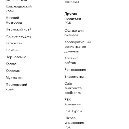
рекламы
Краснодарский
край
Другие
Нижний
продукты
Новгород
РБК
Пермский край
Облако для
бизнеса
Ростов-на-Дону
Корпоративный
Татарстан
регистратор
Тюмень
доменов
Черноземье
Хостинг
сайтов
Кавказ
Рег.решения
Карелия
Знакомства
Мурманск
Сайт
Приморский
знакомств
край
podbor.ru
РБК
Компании
РБК Курсы
Школа
управления
РБК