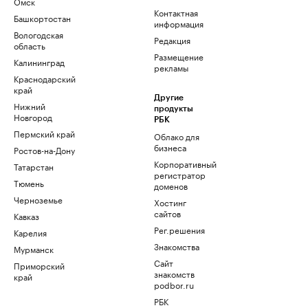
Омск
Контактная
Башкортостан
информация
Вологодская
Редакция
область
Размещение
Калининград
рекламы
Краснодарский
край
Другие
Нижний
продукты
Новгород
РБК
Пермский край
Облако для
бизнеса
Ростов-на-Дону
Корпоративный
Татарстан
регистратор
Тюмень
доменов
Черноземье
Хостинг
сайтов
Кавказ
Рег.решения
Карелия
Знакомства
Мурманск
Сайт
Приморский
знакомств
край
podbor.ru
РБК