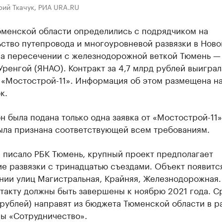
рий Ткачук, РИА URA.RU
юменской области определились с подрядчиком на
ство путепровода и многоуровневой развязки в Нов
на пересечении с железнодорожной веткой Тюмень —
ренгой (ЯНАО). Контракт за 4,7 млрд рублей выиграл
 «Мостострой-11». Информация об этом размещена на
к.
н была подана только одна заявка от «Мостострой-11»
была признана соответствующей всем требованиям.
 писало РБК Тюмень, крупный проект предполагает
е развязки с тринадцатью съездами. Объект появитс
нии улиц Магистральная, Крайняя, Железнодорожная.
такту должны быть завершены к ноябрю 2021 года. С
 рублей) направят из бюджета Тюменской области в р
ы «Сотрудничество».