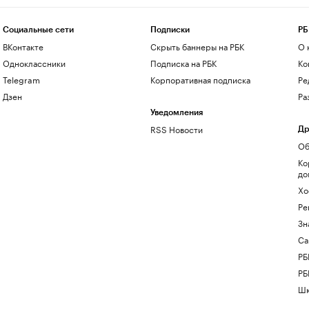
Социальные сети
Подписки
РБ
ВКонтакте
Скрыть баннеры на РБК
О 
Одноклассники
Подписка на РБК
Ко
Telegram
Корпоративная подписка
Ре
Дзен
Ра
Уведомления
RSS Новости
Др
Об
Ко
до
Хо
Ре
Зн
Са
РБ
РБ
Шк