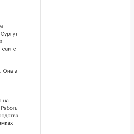
ом
 Сургут
а
 сайте
. Она в
я на
 Работы
редства
амках