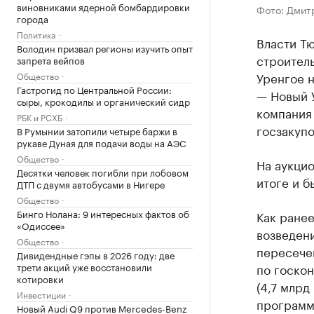
виновниками ядерной бомбардировки
Фото: Дмит
города
Политика
Власти Т
Володин призвал регионы изучить опыт
строитель
запрета вейпов
Уренгое 
Общество
Гастрогид по Центральной России:
— Новый У
сыры, крокодилы и органический сидр
компания
РБК и РСХБ
госзакупо
В Румынии затопили четыре баржи в
рукаве Дуная для подачи воды на АЭС
Общество
На аукцио
Десятки человек погибли при лобовом
итоге и 
ДТП с двумя автобусами в Нигере
Общество
Бинго Нолана: 9 интересных фактов об
Как ранее
«Одиссее»
возведени
Общество
пересече
Дивидендные гэпы в 2026 году: две
трети акций уже восстановили
по госкон
котировки
(4,7 млрд
Инвестиции
программ
Новый Audi Q9 против Mercedes-Benz