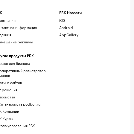
К
РБК Новости
компании
iOS
нтактная информация
Android
дакция
AppGallery
змещение рекламы
угие продукты РБК
лако для бизнеса
рпоративный регистратор
менов
стинг сайтов
г.решения
акомства
йт знакомств podbor.ru
К Компании
К Курсы
ола управления РБК