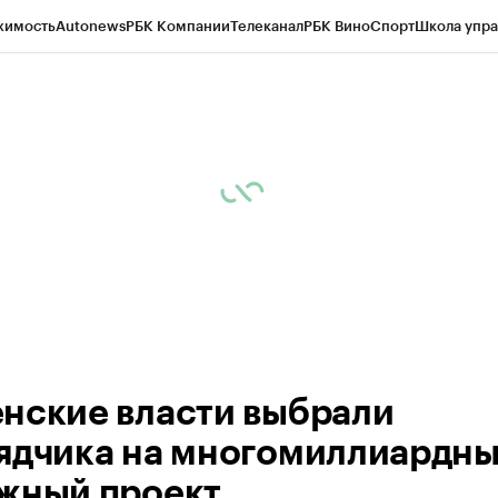
жимость
Autonews
РБК Компании
Телеканал
РБК Вино
Спорт
Школа упра
ипто
РБК Бизнес-среда
Дискуссионный клуб
Исследования
Кредитные 
Экономика
Бизнес
Технологии и медиа
Финансы
Рынок наличной валю
нские власти выбрали
ядчика на многомиллиардн
жный проект