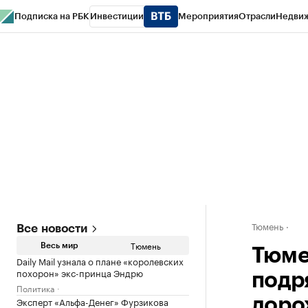
Подписка на РБК
Инвестиции
Мероприятия
Отрасли
Недви
РБК Life
Тренды
Визионеры
Национальные проекты
Город
Стиль
Кр
Конференции СПб
Спецпроекты
Проверка контрагентов
Политика
Тюмень
Все новости
Тюмень
Весь мир
Тюме
Daily Mail узнала о плане «королевских
похорон» экс-принца Эндрю
подр
Политика
Эксперт «Альфа-Денег» Фурзикова
доро