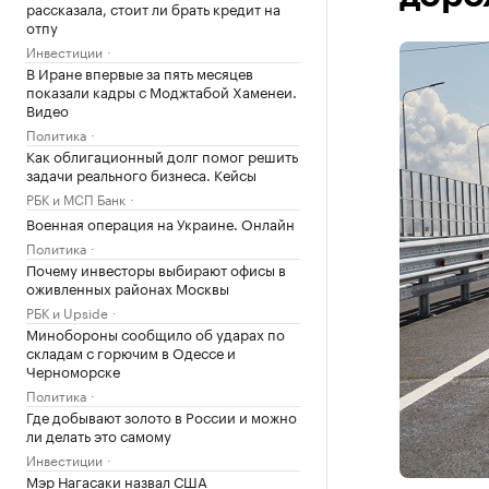
рассказала, стоит ли брать кредит на
отпу
Инвестиции
В Иране впервые за пять месяцев
показали кадры с Моджтабой Хаменеи.
Видео
Политика
Как облигационный долг помог решить
задачи реального бизнеса. Кейсы
РБК и МСП Банк
Военная операция на Украине. Онлайн
Политика
Почему инвесторы выбирают офисы в
оживленных районах Москвы
РБК и Upside
Минобороны сообщило об ударах по
складам с горючим в Одессе и
Черноморске
Политика
Где добывают золото в России и можно
ли делать это самому
Инвестиции
Мэр Нагасаки назвал США