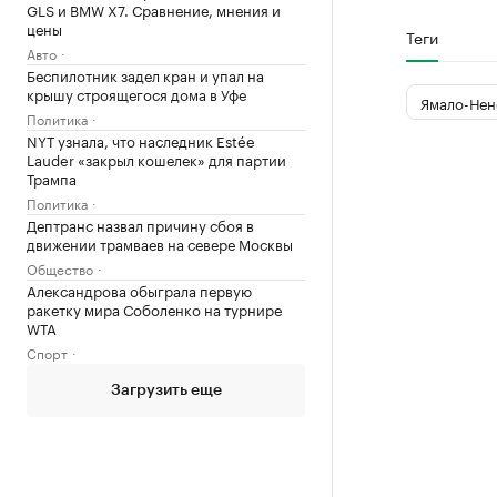
GLS и BMW X7. Сравнение, мнения и
цены
Теги
Авто
Беспилотник задел кран и упал на
крышу строящегося дома в Уфе
Ямало-Нен
Политика
NYT узнала, что наследник Estée
Lauder «закрыл кошелек» для партии
Трампа
Политика
Дептранс назвал причину сбоя в
движении трамваев на севере Москвы
Общество
Александрова обыграла первую
ракетку мира Соболенко на турнире
WTA
Спорт
Загрузить еще