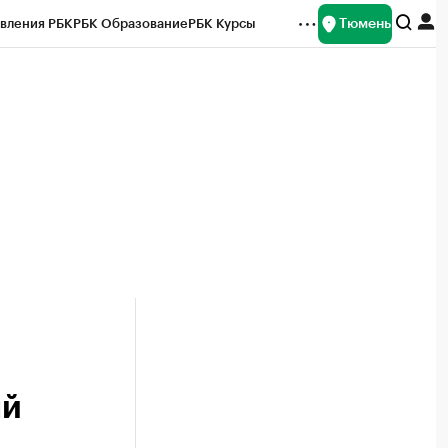
Тюмень
вления РБК
РБК Образование
РБК Курсы
рейтинги
Франшизы
Газета
Спецпроекты СПб
ты
ый