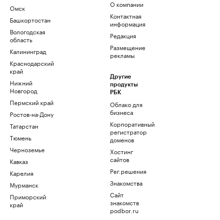
О компании
Омск
Контактная
Башкортостан
информация
Вологодская
Редакция
область
Размещение
Калининград
рекламы
Краснодарский
край
Другие
Нижний
продукты
Новгород
РБК
Пермский край
Облако для
бизнеса
Ростов-на-Дону
Корпоративный
Татарстан
регистратор
Тюмень
доменов
Черноземье
Хостинг
сайтов
Кавказ
Рег.решения
Карелия
Знакомства
Мурманск
Сайт
Приморский
знакомств
край
podbor.ru