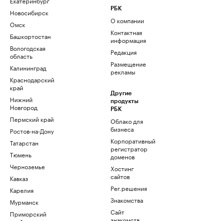
Екатеринбург
РБК
Новосибирск
О компании
Омск
Контактная
Башкортостан
информация
Вологодская
Редакция
область
Размещение
Калининград
рекламы
Краснодарский
край
Другие
Нижний
продукты
Новгород
РБК
Пермский край
Облако для
бизнеса
Ростов-на-Дону
Корпоративный
Татарстан
регистратор
Тюмень
доменов
Черноземье
Хостинг
сайтов
Кавказ
Рег.решения
Карелия
Знакомства
Мурманск
Сайт
Приморский
знакомств