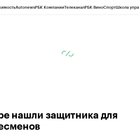
жимость
Autonews
РБК Компании
Телеканал
РБК Вино
Спорт
Школа упра
ипто
РБК Бизнес-среда
Дискуссионный клуб
Исследования
Кредитные 
Экономика
Бизнес
Технологии и медиа
Финансы
Рынок наличной валю
ре нашли защитника для
есменов