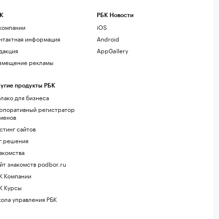
К
РБК Новости
компании
iOS
нтактная информация
Android
дакция
AppGallery
змещение рекламы
угие продукты РБК
лако для бизнеса
рпоративный регистратор
менов
стинг сайтов
г.решения
акомства
йт знакомств podbor.ru
К Компании
К Курсы
ола управления РБК