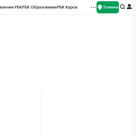
Тюмень
вления РБК
РБК Образование
РБК Курсы
рейтинги
Франшизы
Газета
Спецпроекты СПб
ты