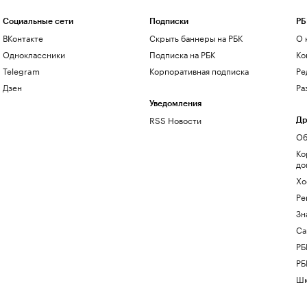
Социальные сети
Подписки
РБ
ВКонтакте
Скрыть баннеры на РБК
О 
Одноклассники
Подписка на РБК
Ко
Telegram
Корпоративная подписка
Ре
Дзен
Ра
Уведомления
RSS Новости
Др
Об
Ко
до
Хо
Ре
Зн
Са
РБ
РБ
Шк