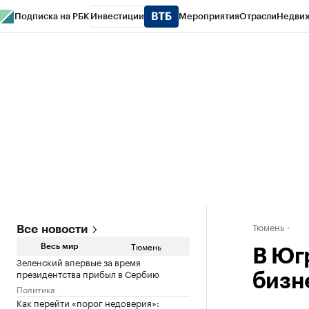
Подписка на РБК
Инвестиции
Мероприятия
Отрасли
Недви
РБК Life
Тренды
Визионеры
Национальные проекты
Город
Стиль
Кр
Конференции СПб
Спецпроекты
Проверка контрагентов
Политика
Тюмень
Все новости
Тюмень
Весь мир
В Юг
Зеленский впервые за время
президентства прибыл в Сербию
бизн
Политика
Как перейти «порог недоверия»: