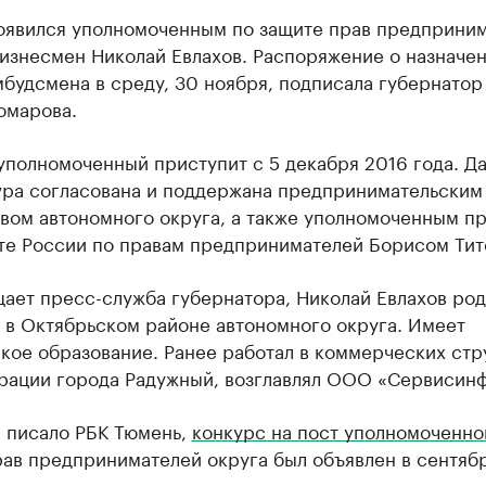
оявился уполномоченным по защите прав предприним
бизнесмен Николай Евлахов. Распоряжение о назначе
мбудсмена в среду, 30 ноября, подписала губернато
омарова.
уполномоченный приступит с 5 декабря 2016 года. Д
ура согласована и поддержана предпринимательским
вом автономного округа, а также уполномоченным п
те России по правам предпринимателей Борисом Тит
ает пресс-служба губернатора, Николай Евлахов род
 в Октябрьском районе автономного округа. Имеет
кое образование. Ранее работал в коммерческих стр
рации города Радужный, возглавлял ООО «Сервисин
е писало РБК Тюмень,
конкурс на пост уполномоченно
ав предпринимателей округа был объявлен в сентяб