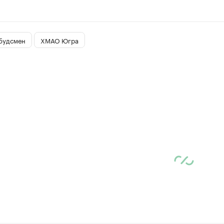
будсмен
ХМАО Югра