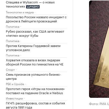
Слащева и Wylsacom — о новых
технологиях
РАДИО
Технологии и медиа
Посольство России назвало инцидент с
дроном в Лейпциге провокацией
Политика
Рубио рассказал, как США затягивают
«петлю» вокруг Кубы
Политика
Против Катерины Гордеевой завели
уголовное дело
Политика
Хорватия отказала в визах лидерам
сборной России по гимнастике на ЧЕ
Спорт
Семь признаков успешного бизнес-
центра
РБК и Upside
Прототип героя «Игры на понижение»
поставил на падение Oracle и Nebius
Инвестиции
ГКЧП: расшифровка, состав и события
Фото: РИА 
августа 1991 года