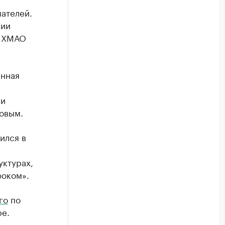
ателей.
нии
р ХМАО
анная
ри
овым.
ился в
уктурах,
фоком».
го
по
ре.