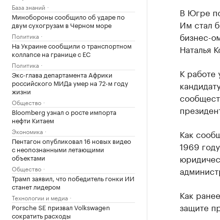
База знаний
В Югре п
Минобороны сообщило об ударе по
Им стал 
двум сухогрузам в Черном море
бизнес-о
Политика
На Украине сообщили о транспортном
Наталья К
коллапсе на границе с ЕС
Политика
К работе 
Экс-глава департамента Африки
российского МИДа умер на 72-м году
кандидат
жизни
сообщест
Общество
президен
Bloomberg узнал о росте импорта
нефти Китаем
Экономика
Как сообщ
Пентагон опубликовал 16 новых видео
1969 году
с неопознанными летающими
юридичес
объектами
Общество
админист
Трамп заявил, что победитель гонки ИИ
станет лидером
Как ране
Технологии и медиа
защите пр
Porsche SE призвал Volkswagen
сократить расходы