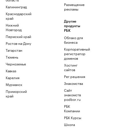
Размещение
Калининград
рекламы
Краснодарский
край
Другие
Нижний
продукты
Новгород
РБК
Пермский край
Облако для
бизнеса
Ростов-на-Дону
Корпоративный
Татарстан
регистратор
Тюмень
доменов
Черноземье
Хостинг
сайтов
Кавказ
Рег.решения
Карелия
Знакомства
Мурманск
Сайт
Приморский
знакомств
край
podbor.ru
РБК
Компании
РБК Курсы
Школа