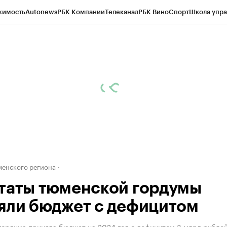
жимость
Autonews
РБК Компании
Телеканал
РБК Вино
Спорт
Школа упра
ипто
РБК Бизнес-среда
Дискуссионный клуб
Исследования
Кредитные 
Экономика
Бизнес
Технологии и медиа
Финансы
Рынок наличной валю
енского региона
таты тюменской гордумы
яли бюджет с дефицитом
гордума приняла бюджет на 2024 год с дефицитом 3 млрд рубле