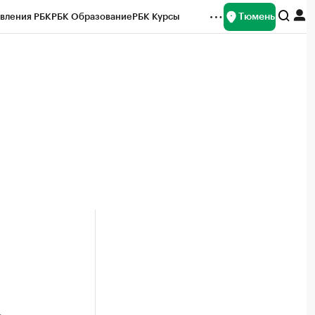
Тюмень
вления РБК
РБК Образование
РБК Курсы
рейтинги
Франшизы
Газета
Спецпроекты СПб
ты
й