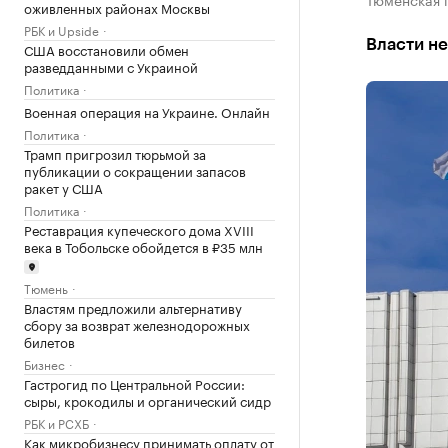
оживленных районах Москвы
РБК и Upside
Власти не
США восстановили обмен
разведданными с Украиной
Политика
Военная операция на Украине. Онлайн
Политика
Трамп пригрозил тюрьмой за
публикации о сокращении запасов
ракет у США
Политика
Реставрация купеческого дома XVIII
века в Тобольске обойдется в ₽35 млн
Тюмень
Властям предложили альтернативу
сбору за возврат железнодорожных
билетов
Бизнес
Гастрогид по Центральной России:
сыры, крокодилы и органический сидр
РБК и РСХБ
Как микробизнесу принимать оплату от