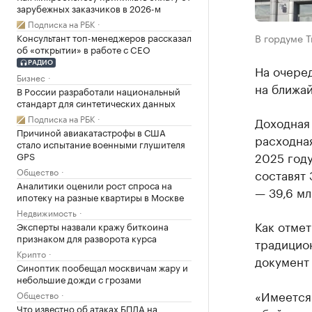
зарубежных заказчиков в 2026-м
Подписка на РБК
Консультант топ-менеджеров рассказал
В гордуме Т
об «открытии» в работе с CEO
РАДИО
На очере
Бизнес
на ближай
В России разработали национальный
стандарт для синтетических данных
Подписка на РБК
Доходная 
Причиной авиакатастрофы в США
расходная
стало испытание военными глушителя
2025 году
GPS
Общество
составят 
Аналитики оценили рост спроса на
— 39,6 мл
ипотеку на разные квартиры в Москве
Недвижимость
Как отме
Эксперты назвали кражу биткоина
признаком для разворота курса
традицио
Крипто
документ
Синоптик пообещал москвичам жару и
небольшие дожди с грозами
«Имеется 
Общество
Что известно об атаках БПЛА на