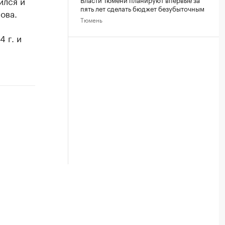
ился и
пять лет сделать бюджет безубыточным
ова.
Тюмень
 г. и