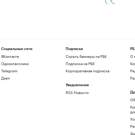
Социальные сети
Подписки
РБ
ВКонтакте
Скрыть баннеры на РБК
О 
Одноклассники
Подписка на РБК
Ко
Telegram
Корпоративная подписка
Ре
Дзен
Ра
Уведомления
RSS Новости
Др
Об
Ко
до
Хо
Ре
Зн