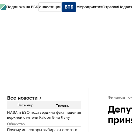
Подписка на РБК
Инвестиции
Мероприятия
Отрасли
Недви
РБК Life
Тренды
Визионеры
Национальные проекты
Город
Стиль
Кр
Конференции СПб
Спецпроекты
Проверка контрагентов
Политика
Финансы Тюм
Все новости
Тюмень
Весь мир
Депу
NASA и ESO подтвердили факт падения
верхней ступени Falcon 9 на Луну
прин
Общество
Почему инвесторы выбирают офисы в
Тюменская 