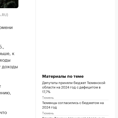
A.RU)
Тюмени
.,
ьше, к
оходы
у доходы
Материалы по теме
Депутаты приняли бюджет Тюменской
т
области на 2024 год с дефицитом в
17,7%
ению,
Тюмень
Тюменцы согласились с бюджетом на
2024 год
что
Тюмень
Власти Тюмени планируют впервые за