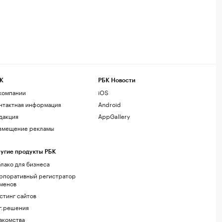
К
РБК Новости
компании
iOS
нтактная информация
Android
дакция
AppGallery
змещение рекламы
угие продукты РБК
лако для бизнеса
рпоративный регистратор
менов
стинг сайтов
г.решения
акомства