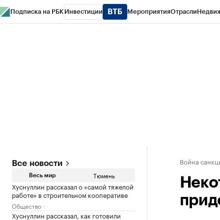
Подписка на РБК
Инвестиции
Мероприятия
Отрасли
Недви
РБК Life
Тренды
Визионеры
Национальные проекты
Город
Стиль
Кр
Конференции СПб
Спецпроекты
Проверка контрагентов
Политика
Война санкц
Все новости
Тюмень
Весь мир
Неко
Хуснуллин рассказал о «самой тяжелой
работе» в строительном кооперативе
прид
Общество
Хуснуллин рассказал, как готовили