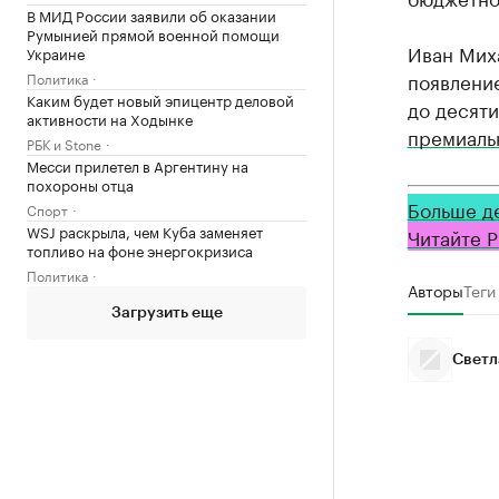
В МИД России заявили об оказании
Румынией прямой военной помощи
Иван Миха
Украине
появлени
Политика
Каким будет новый эпицентр деловой
до десяти
активности на Ходынке
премиаль
РБК и Stone
Месси прилетел в Аргентину на
похороны отца
Больше д
Спорт
WSJ раскрыла, чем Куба заменяет
Читайте Р
топливо на фоне энергокризиса
Политика
Авторы
Теги
Загрузить еще
Светл