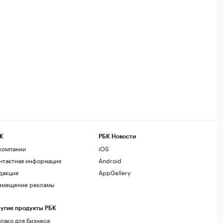
К
РБК Новости
компании
iOS
нтактная информация
Android
дакция
AppGallery
змещение рекламы
угие продукты РБК
лако для бизнеса