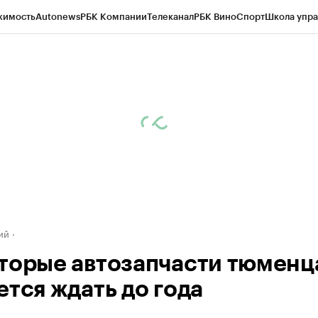
жимость
Autonews
РБК Компании
Телеканал
РБК Вино
Спорт
Школа упра
ипто
РБК Бизнес-среда
Дискуссионный клуб
Исследования
Кредитные 
Экономика
Бизнес
Технологии и медиа
Финансы
Рынок наличной валю
ий
торые автозапчасти тюменц
ется ждать до года