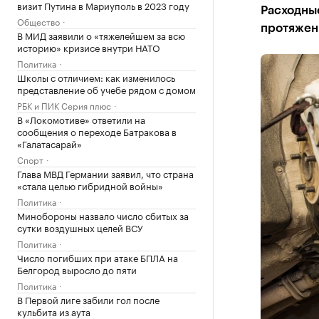
визит Путина в Мариуполь в 2023 году
Расходные
Общество
протяжен
В МИД заявили о «тяжелейшем за всю
историю» кризисе внутри НАТО
Политика
Школы с отличием: как изменилось
представление об учебе рядом с домом
РБК и ПИК Серия плюс
В «Локомотиве» ответили на
сообщения о переходе Батракова в
«Галатасарай»
Спорт
Глава МВД Германии заявил, что страна
«стала целью гибридной войны»
Политика
Минобороны назвало число сбитых за
сутки воздушных целей ВСУ
Политика
Число погибших при атаке БПЛА на
Белгород выросло до пяти
Политика
В Первой лиге забили гол после
кульбита из аута