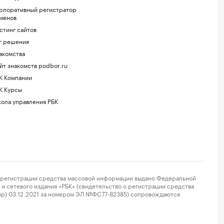
рпоративный регистратор
менов
стинг сайтов
г.решения
акомства
йт знакомств podbor.ru
К Компании
К Курсы
ола управления РБК
регистрации средства массовой информации выдано Федеральной
и сетевого издания «РБК» (свидетельство о регистрации средства
ор) 03.12.2021 за номером ЭЛ №ФС77-82385) сопровождаются