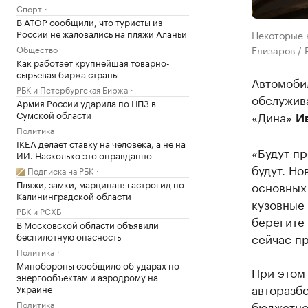
Спорт
В АТОР сообщили, что туристы из
России не жаловались на пляжи Аланьи
Некоторые к
Общество
Елизаров / 
Как работает крупнейшая товарно-
сырьевая биржа страны
Автомоби
РБК и Петербургская Биржа
обслужив
Армия России ударила по НПЗ в
Сумской области
«Дина»
И
Политика
IKEA делает ставку на человека, а не на
«Будут пр
ИИ. Насколько это оправданно
будут. Но
Подписка на РБК
Пляжи, замки, марципан: гастрогид по
основных 
Калининградской области
кузовные 
РБК и РСХБ
берегите 
В Московской области объявили
беспилотную опасность
сейчас пр
Политика
Минобороны сообщило об ударах по
При этом 
энергообъектам и аэродрому на
авторазб
Украине
Политика
бюджетног