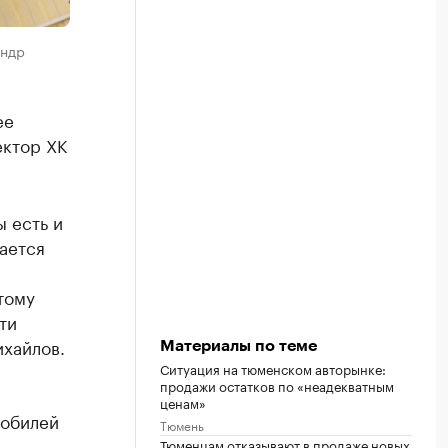
андр
ее
ектор ХК
 есть и
ается
тому
ти
ихайлов.
Материалы по теме
Ситуация на тюменском авторынке:
продажи остатков по «неадекватным
ценам»
мобилей
Тюмень
Тюменцам отказывают в продаже новых