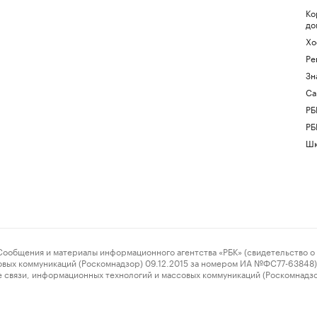
Ко
до
Хо
Ре
Зн
Са
РБ
РБ
Шк
ения и материалы информационного агентства «РБК» (свидетельство о 
овых коммуникаций (Роскомнадзор) 09.12.2015 за номером ИА №ФС77-63848) 
 связи, информационных технологий и массовых коммуникаций (Роскомнадз