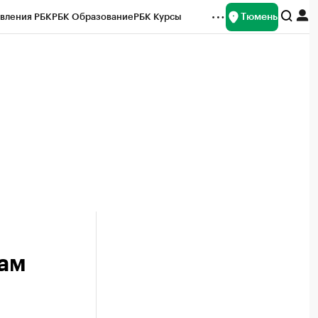
Тюмень
вления РБК
РБК Образование
РБК Курсы
рейтинги
Франшизы
Газета
Спецпроекты СПб
ты
ам