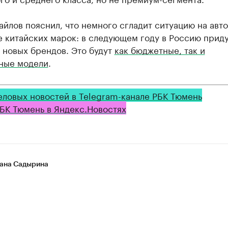
йлов пояснил, что немного сгладит ситуацию на авт
е китайских марок: в следующем году в Россию прид
 новых брендов. Это будут
как бюджетные, так и
ные модели
.
еловых новостей в Telegram-канале РБК Тюмень
БК Тюмень в Яндекс.Новостях
ана Садырина