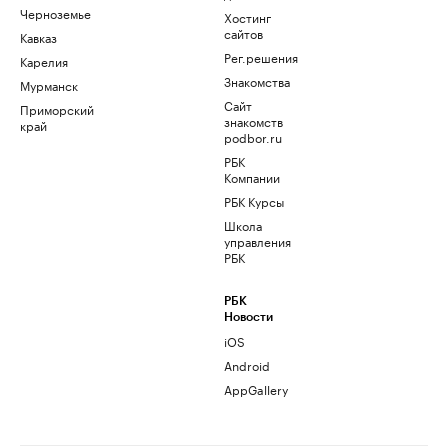
Черноземье
Хостинг
сайтов
Кавказ
Рег.решения
Карелия
Знакомства
Мурманск
Сайт
Приморский
знакомств
край
podbor.ru
РБК
Компании
РБК Курсы
Школа
управления
РБК
РБК
Новости
iOS
Android
AppGallery