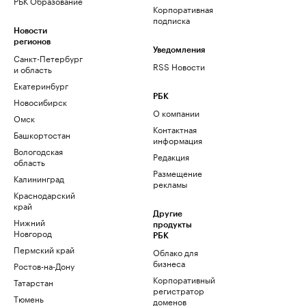
РБК Образование
Корпоративная
подписка
Новости
регионов
Уведомления
Санкт-Петербург
RSS Новости
и область
Екатеринбург
РБК
Новосибирск
О компании
Омск
Контактная
Башкортостан
информация
Вологодская
Редакция
область
Размещение
Калининград
рекламы
Краснодарский
край
Другие
Нижний
продукты
Новгород
РБК
Пермский край
Облако для
бизнеса
Ростов-на-Дону
Корпоративный
Татарстан
регистратор
Тюмень
доменов