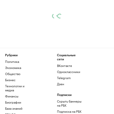
Рубрики
Социальные
сети
Политика
ВКонтакте
Экономика
Одноклассники
Общество
Telegram
Бизнес
Дзен
Технологии и
медиа
Финансы
Подписки
Скрыть баннеры
Биографии
на РБК
База знаний
Подписка на РБК