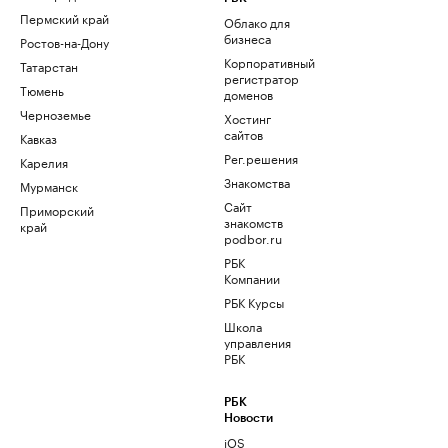
Пермский край
Облако для
бизнеса
Ростов-на-Дону
Корпоративный
Татарстан
регистратор
Тюмень
доменов
Черноземье
Хостинг
сайтов
Кавказ
Рег.решения
Карелия
Знакомства
Мурманск
Сайт
Приморский
знакомств
край
podbor.ru
РБК
Компании
РБК Курсы
Школа
управления
РБК
РБК
Новости
iOS