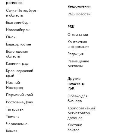
регионов
Уведомления
Санкт-Петербург
RSS Новости
и область
Екатеринбург
РБК
Новосибирск
О компании
Омск
Контактная
Башкортостан
информация
Вологодская
Редакция
область
Размещение
Калининград
рекламы
Краснодарский
край
Другие
Нижний
продукты
Новгород
РБК
Пермский край
Облако для
бизнеса
Ростов-на-Дону
Корпоративный
Татарстан
регистратор
Тюмень
доменов
Черноземье
Хостинг
сайтов
Кавказ