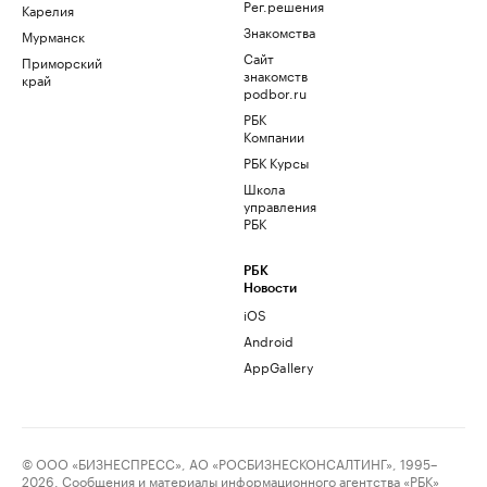
Рег.решения
Карелия
Знакомства
Мурманск
Сайт
Приморский
знакомств
край
podbor.ru
РБК
Компании
РБК Курсы
Школа
управления
РБК
РБК
Новости
iOS
Android
AppGallery
© ООО «БИЗНЕСПРЕСС», АО «РОСБИЗНЕСКОНСАЛТИНГ», 1995–
2026. Сообщения и материалы информационного агентства «РБК»