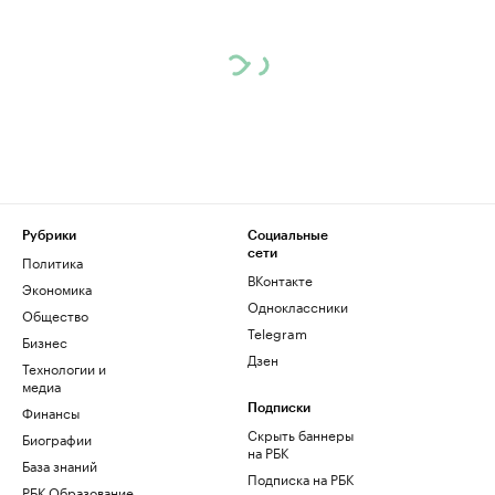
Рубрики
Социальные
сети
Политика
ВКонтакте
Экономика
Одноклассники
Общество
Telegram
Бизнес
Дзен
Технологии и
медиа
Финансы
Подписки
Скрыть баннеры
Биографии
на РБК
База знаний
Подписка на РБК
РБК Образование