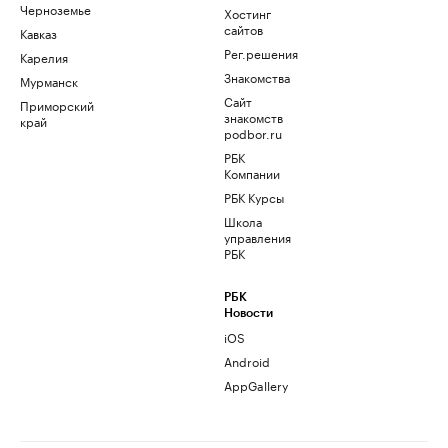
Черноземье
Хостинг
сайтов
Кавказ
Рег.решения
Карелия
Знакомства
Мурманск
Сайт
Приморский
знакомств
край
podbor.ru
РБК
Компании
РБК Курсы
Школа
управления
РБК
РБК
Новости
iOS
Android
AppGallery