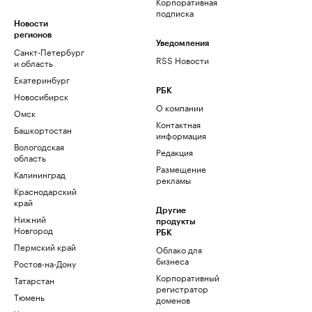
Корпоративная
подписка
Новости
регионов
Уведомления
Санкт-Петербург
RSS Новости
и область
Екатеринбург
РБК
Новосибирск
О компании
Омск
Контактная
Башкортостан
информация
Вологодская
Редакция
область
Размещение
Калининград
рекламы
Краснодарский
край
Другие
Нижний
продукты
Новгород
РБК
Пермский край
Облако для
бизнеса
Ростов-на-Дону
Корпоративный
Татарстан
регистратор
Тюмень
доменов