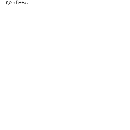
до «В++».