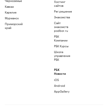
Черноземье
Хостинг
сайтов
Кавказ
Рег.решения
Карелия
Знакомства
Мурманск
Сайт
Приморский
знакомств
край
podbor.ru
РБК
Компании
РБК Курсы
Школа
управления
РБК
РБК
Новости
iOS
Android
AppGallery